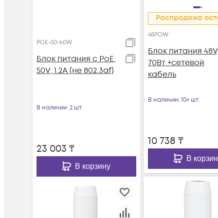
Распродажа ост
48POW
POE-50-60W
Блок питания 48V
Блок питания с PoE,
70Вт +сетевой
50V, 1.2A (не 802.3af)
кабель
В наличии
: 10+ шт
В наличии
: 2 шт
10 738
₸
23 003
₸
В корзин
В корзину