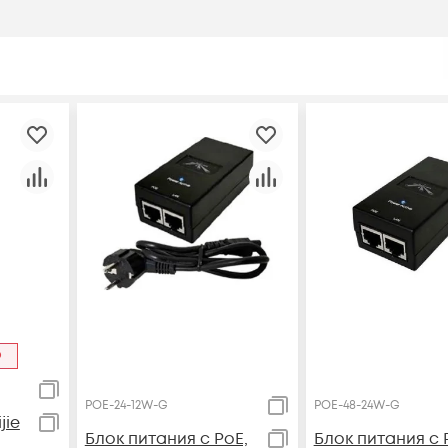
р
POE-24-12W-G
POE-48-24W-G
jie
Блок питания с PoE,
Блок питания с 