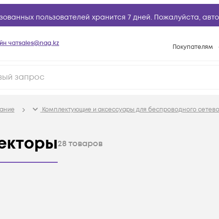
зованных пользователей хранится 7 дней. Пожалуйста,
авто
йн чат
sales@nag.kz
Покупателям
Способы опла
Условия доста
Гарантийное о
ание
Комплектующие и аксессуары для беспроводного сетев
Возврат товар
Вопросы и отв
жекторы
28
товаров
Техническая п
База знаний
Конфигуратор