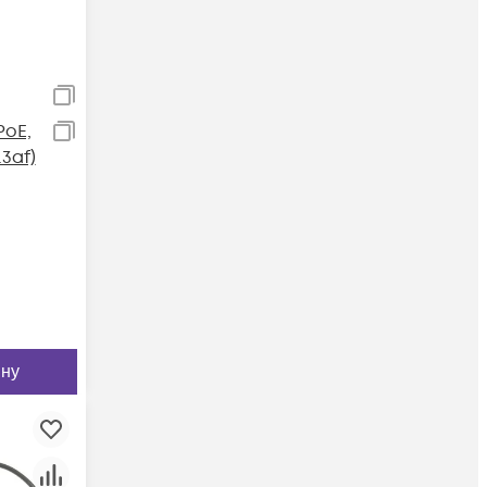
PoE,
.3af)
ину