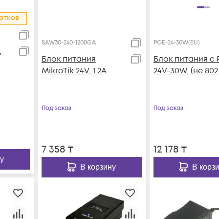
атков
SAW30-240-1200GA
POE-24-30W(EU)
,
Блок питания
Блок питания с 
MikroTik 24V, 1.2A
24V-30W, (не 802
Под заказ
Под заказ
7 358
₸
12 178
₸
у
В корзину
В корз