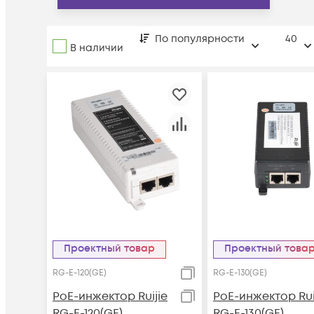
По популярности
40
В наличии
Проектный товар
Проектный това
RG-E-120(GE)
RG-E-130(GE)
PoE-инжектор Ruijie
PoE-инжектор Rui
RG-E-120(GE)
RG-E-130(GE)