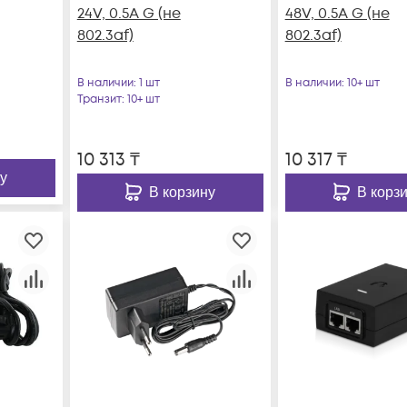
24V, 0.5A G (не
48V, 0.5A G (не
802.3af)
802.3af)
В наличии
: 1 шт
В наличии
: 10+ шт
Транзит
: 10+ шт
10 313
₸
10 317
₸
у
В корзину
В корз