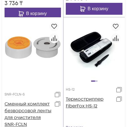
3 736
₸
В корзину
В корзину
HS-12
SNR-FCLN-S
Термостриппер
Сменный комплект
FiberFox HS-12
безворсовой ленты
для очистителя
SNR-FCLN