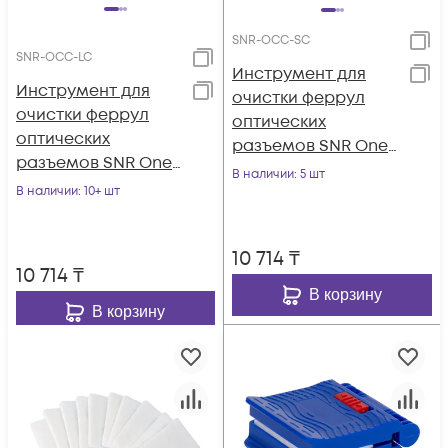
SNR-OCC-SC
SNR-OCC-LC
Инструмент для
Инструмент для
очистки феррул
очистки феррул
оптических
оптических
разъемов SNR One-
разъемов SNR One-
Click-Cleaner SNR-
В наличии
: 5 шт
Click-Cleaner SNR-
В наличии
: 10+ шт
OCC-SC
OCC-LC
10 714
₸
10 714
₸
В корзину
В корзину