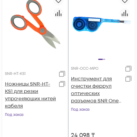
SNR-OCC-MPO
SNR-HT-KS1
Инструмент для
Ножницы SNR-HT-
очистки феррул
KS1 для резки
оптических
упрочняющих нитей
разъемов SNR One-
кабеля
Click-Cleaner SNR-
Под заказ
Под заказ
OCC-MPO
24 098
₸