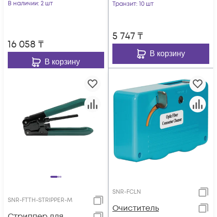
В наличии
: 2 шт
CFS-3
Транзит
: 10 шт
5 747
₸
16 058
₸
В корзину
В корзину
SNR-FCLN
SNR-FTTH-STRIPPER-M
Очиститель
Стриппер для