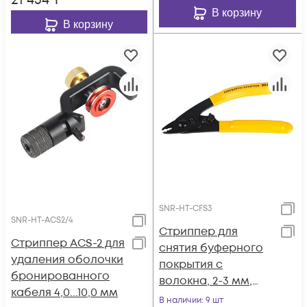
21 434
₸
В корзину
В корзину
SNR-HT-CFS3
SNR-HT-ACS2/4
Стриппер для
Стриппер ACS-2 для
снятия буферного
удаления оболочки
покрытия с
бронированного
волокна, 2-3 мм,
кабеля 4,0...10,0 мм
900мкм, 250мкм,
В наличии
: 9 шт