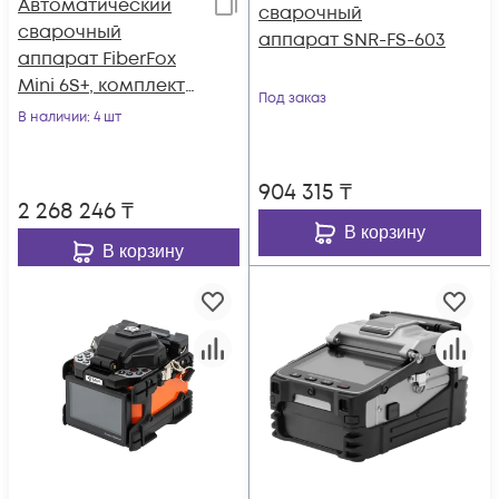
Автоматический
сварочный
сварочный
аппарат SNR-FS-603
аппарат FiberFox
Mini 6S+, комплект
Под заказ
со скалывателем
В наличии
: 4 шт
Mini-50GB+
904 315
₸
2 268 246
₸
В корзину
В корзину