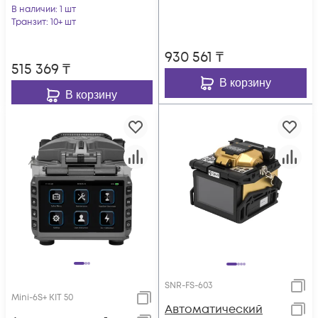
В наличии
: 1 шт
50G+
Транзит
: 10+ шт
930 561
₸
515 369
₸
В корзину
В корзину
SNR-FS-603
Mini-6S+ KIT 50
Автоматический