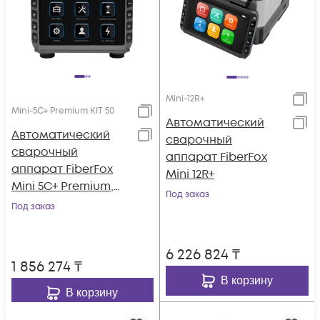
Mini-12R+
Mini-5C+ Premium KIT 50
Автоматический
Автоматический
сварочный
сварочный
аппарат FiberFox
аппарат FiberFox
Mini 12R+
Mini 5C+ Premium,
Под заказ
комплект со
Под заказ
скалывателем Mini-
50GB+
6 226 824
₸
1 856 274
₸
В корзину
В корзину