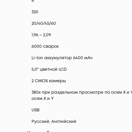
8
320
20/40/45/60
1,96 ~ 2,09
6000 сварок
Li-Ion аккумулятор 6400 мАч
5,0″ цветной LCD
2 CMOS камеры
380х при раздельном просмотре по осям X и 
осям X и Y
USB
Русский; Английский