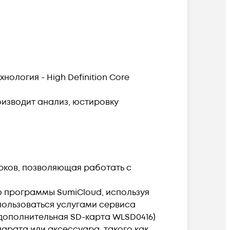
нология - High Definition Core
изводит анализ, юстировку
рков, позволяющая работать с
 программы SumiCloud, используя
пользоваться услугами сервиса
 дополнительная SD-карта WLSD0416)
арата или аксессуара, такого как