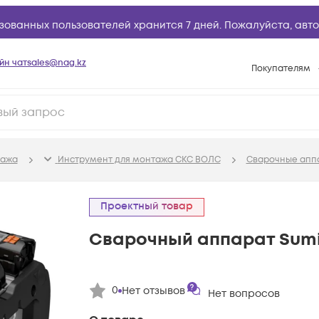
зованных пользователей хранится 7 дней. Пожалуйста,
авто
йн чат
sales@nag.kz
Покупателям
Способы опла
Условия доста
Гарантийное о
тажа
Инструмент для монтажа СКС ВОЛС
Сварочные аппа
Возврат товар
Вопросы и отв
Проектный товар
Техническая п
Cварочный аппарат Sumi
База знаний
Конфигуратор
0
Нет отзывов
Нет вопросов