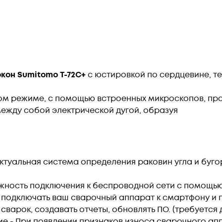
кон Sumitomo T-72C+
с юстировкой по сердцевине, тех
м режиме, с помощью встроенных микроскопов, про
между собой электрической дугой, образуя
ктуальная система определения раковин угла и буго
жность подключения к беспроводной сети с помощью
те подключать ваш сварочный аппарат к смартфону и 
сварок, создавать отчеты, обновлять ПО. (требуется
 - При появлении признаков износа сварочного апп