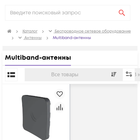
Каталог
Беспроводное сетевое оборудование
Антенны
Multiband-антенны
Multiband-антенны
По популярности
Все товары
В 