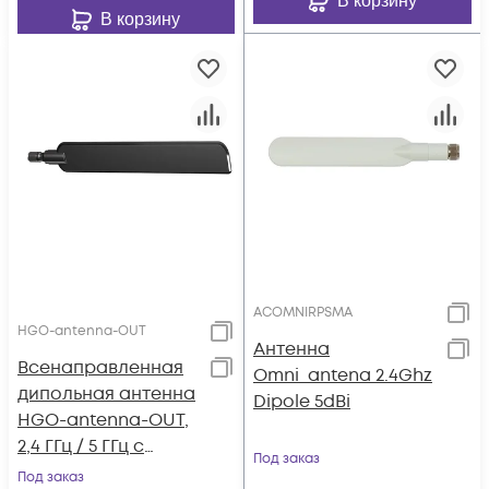
В корзину
В корзину
ACOMNIRPSMA
HGO-antenna-OUT
Антенна
Всенаправленная
Omni_antena 2.4Ghz
дипольная антенна
Dipole 5dBi
HGO-antenna-OUT,
2,4 ГГц / 5 ГГц с
Под заказ
разъемами RP-SMA
Под заказ