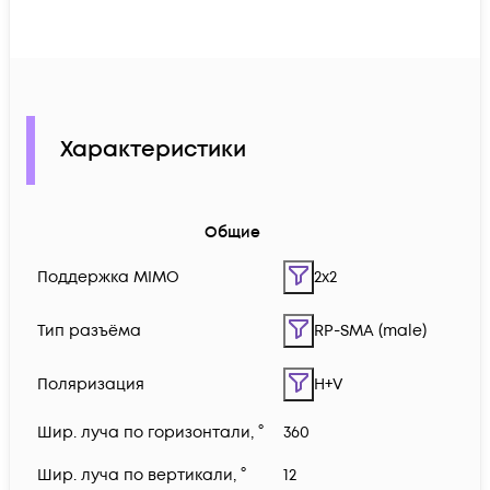
Характеристики
Общие
Поддержка MIMO
2x2
Тип разъёма
RP-SMA (male)
Поляризация
H+V
Шир. луча по горизонтали, °
360
Шир. луча по вертикали, °
12