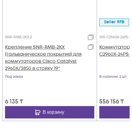
Seller RFB
SNR-RMB-2KX-Z
WS-C2960X-24PS-L
Крепление SNR-RMB-2KX
Коммутатор C
(гальваническое покрытие) для
C2960X-24PS-
коммутаторов Cisco Catalyst
2960X/3850 в стойку 19"
Под заказ
В наличии
: 2 шт
6 135
₸
556 156
₸
В корзину