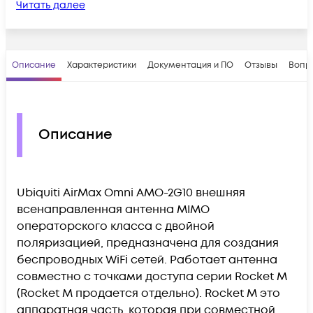
Читать далее
Описание
Характеристики
Документация и ПО
Отзывы
Вопр
Описание
Ubiquiti AirMax Omni AMO-2G10 внешняя
всенаправленная антенна MIMO
операторского класса с двойной
поляризацией, предназначена для создания
беспроводных WiFi сетей. Работает антенна
совместно с точками доступа серии Rocket M
(Rocket M продается отдельно). Rocket M это
аппаратная часть, которая при совместной