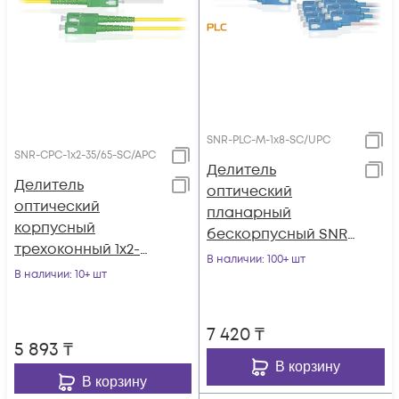
SNR-PLC-M-1x8-SC/UPC
SNR-CPC-1x2-35/65-SC/APC
Делитель
Делитель
оптический
оптический
планарный
корпусный
бескорпусный SNR-
трехоконный 1х2-
PLC-M-1x8-SC/UPC
В наличии
: 100+ шт
35/65 SC/APC
В наличии
: 10+ шт
7 420
₸
5 893
₸
В корзину
В корзину