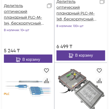
Делитель
Делитель
оптический
оптический
планарный PLC-M-
планарный PLC-M-
1x8, бескорпусный,
1x4, бескорпусный,
разъемы SC/APC
В наличии
: 100+ шт
разъемы SC/APC
В наличии
: 10+ шт
6 499
₸
5 244
₸
В корзину
В корзину