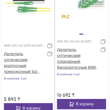
SNR-PLC-M-1x16-SC/APC
SNR-CPC-1x2-10/90-SC/APC
Делитель
Делитель
оптический
оптический
планарный
корпусный
бескорпусный SNR-
трехоконный 1х2-
PLC-M-1x16-SC/APC
В наличии
: 4 шт
10/90 SC/APC
В наличии
: 3 шт
16 692
₸
5 893
₸
В корзину
В корзину