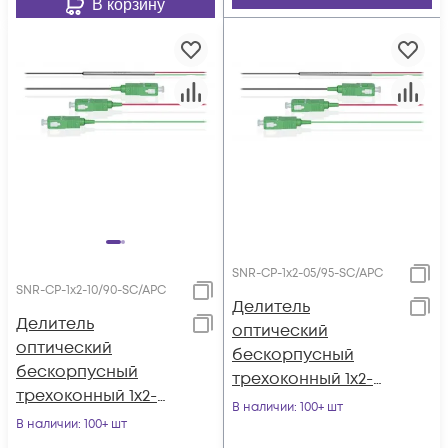
В корзину
SNR-CP-1x2-05/95-SC/APC
SNR-CP-1x2-10/90-SC/APC
Делитель
Делитель
оптический
оптический
бескорпусный
бескорпусный
трехоконный 1х2-
трехоконный 1х2-
05/95 SC/APC
В наличии
: 100+ шт
10/90 SC/APC
В наличии
: 100+ шт