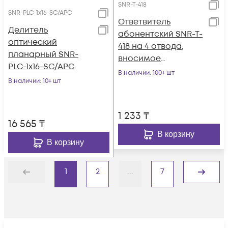
SNR-T-418
SNR-PLC-1x16-SC/APC
Ответвитель
Делитель
абонентский SNR-T-
оптический
418 на 4 отвода,
планарный SNR-
вносимое
PLC-1x16-SC/APC
затухание IN-TAP
В наличии
: 100+ шт
В наличии
: 10+ шт
18dB.
1 233
₸
16 565
₸
В корзину
В корзину
1
2
...
7
Назад
Дальше