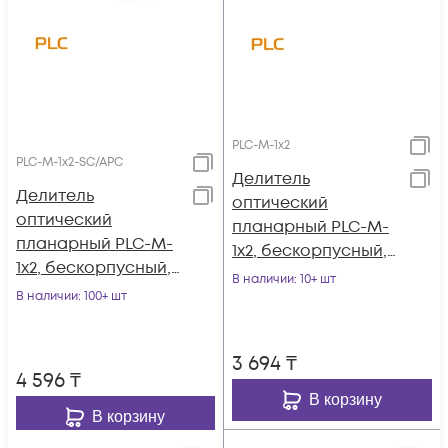
PLC-M-1x2
PLC-M-1x2-SC/APC
Делитель
Делитель
оптический
оптический
планарный PLC-M-
планарный PLC-M-
1x2, бескорпусный,
1x2, бескорпусный,
неоконцованный
В наличии
: 10+ шт
разъемы SC/APC
В наличии
: 100+ шт
3 694
₸
4 596
₸
В корзину
В корзину