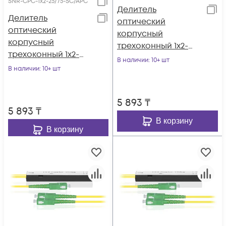
SNR-CPC-1x2-25/75-SC/APC
Делитель
Делитель
оптический
оптический
корпусный
корпусный
трехоконный 1х2-
трехоконный 1х2-
20/80 SC/APC
В наличии
: 10+ шт
25/75 SC/APC
В наличии
: 10+ шт
5 893
₸
5 893
₸
В корзину
В корзину