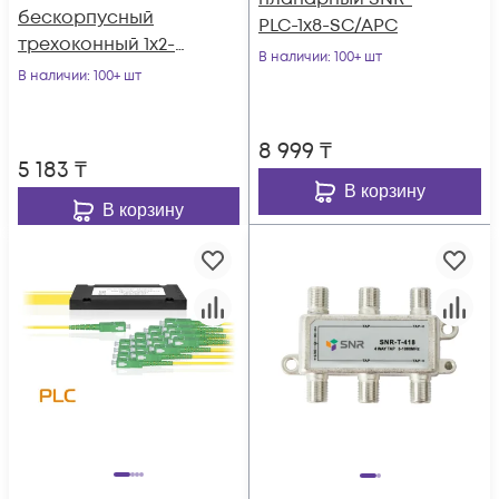
бескорпусный
PLC-1x8-SC/APC
трехоконный 1х2-
В наличии
: 100+ шт
30/70 SC/APC
В наличии
: 100+ шт
8 999
₸
5 183
₸
В корзину
В корзину