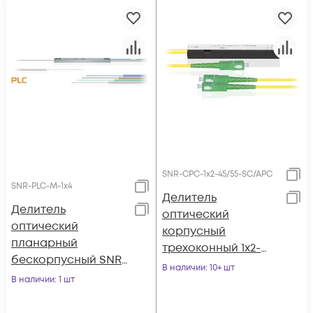
SNR-CPC-1x2-45/55-SC/APC
SNR-PLC-M-1x4
Делитель
Делитель
оптический
оптический
корпусный
планарный
трехоконный 1х2-
бескорпусный SNR-
45/55 SC/APC
В наличии
: 10+ шт
PLC-M-1x4
В наличии
: 1 шт