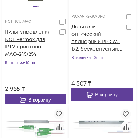
PLC-M-1x2-SC/UPC
NCT RCU MAG
Делитель
Пульт управления
оптический
NCT Vermax для
планарный PLC-M-
IPTV приставок
1x2, бескорпусный,
MAG-245/254
разъемы SC/UPC
В наличии
: 10+ шт
В наличии
: 10+ шт
4 507
₸
2 965
₸
В корзину
В корзину