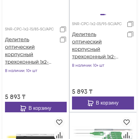
SNR-CPC-1x2-05/95-SC/APC
SNR-CPC-1x2-15/85-SC/APC
Делитель
Делитель
оптический
оптический
корпусный
корпусный
трехоконный 1х2-
трехоконный 1х2-
05/95 SC/APC
В наличии
: 10+ шт
15/85 SC/APC
В наличии
: 10+ шт
5 893
₸
5 893
₸
В корзину
В корзину