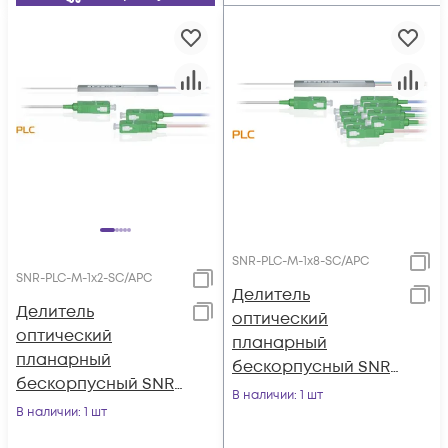
SNR-PLC-M-1x8-SC/APC
SNR-PLC-M-1x2-SC/APC
Делитель
Делитель
оптический
оптический
планарный
планарный
бескорпусный SNR-
бескорпусный SNR-
PLC-M-1x8-SC/APC
В наличии
: 1 шт
PLC-M-1x2-SC/APC
В наличии
: 1 шт