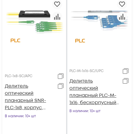
PLC-M-1x16-SC/UPC
PLC-1x8-SC/APC
Делитель
Делитель
оптический
оптический
планарный PLC-M-
планарный SNR-
1x16, бескорпусный,
PLC-1x8, корпус,
разъемы SC/UPC
В наличии
: 10+ шт
разъемы SC/APC
В наличии
: 10+ шт