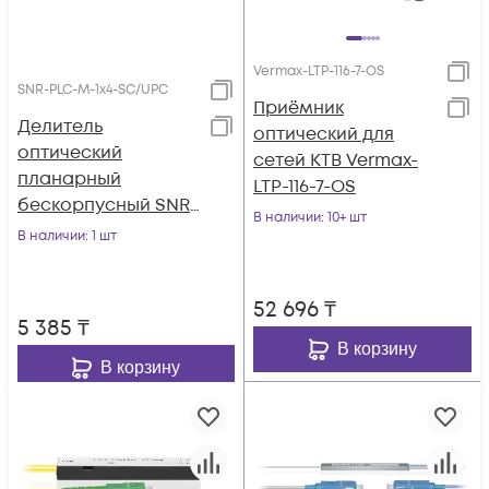
Vermax-LTP-116-7-OS
SNR-PLC-M-1x4-SC/UPC
Приёмник
Делитель
оптический для
оптический
сетей КТВ Vermax-
планарный
LTP-116-7-OS
бескорпусный SNR-
В наличии
: 10+ шт
PLC-M-1x4-SC/UPC
В наличии
: 1 шт
52 696
₸
5 385
₸
В корзину
В корзину