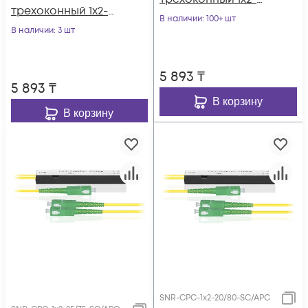
трехоконный 1х2-
30/70 SC/APC
В наличии
: 100+ шт
40/60 SC/APC
В наличии
: 3 шт
5 893
₸
5 893
₸
В корзину
В корзину
SNR-CPC-1x2-20/80-SC/APC