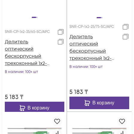
SNR-CP-1x2-25/75-SC/APC
SNR-CP-1x2-35/65-SC/APC
Делитель
Делитель
оптический
оптический
бескорпусный
бескорпусный
трехоконный 1х2-
трехоконный 1х2-
25/75 SC/APC
В наличии
: 100+ шт
35/65 SC/APC
В наличии
: 100+ шт
5 183
₸
5 183
₸
В корзину
В корзину