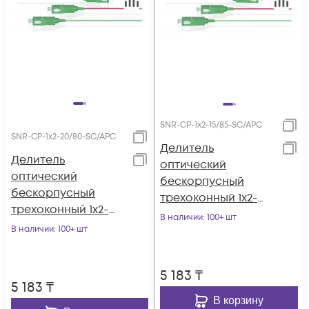
SNR-CP-1x2-15/85-SC/APC
SNR-CP-1x2-20/80-SC/APC
Делитель
Делитель
оптический
оптический
бескорпусный
бескорпусный
трехоконный 1х2-
трехоконный 1х2-
15/85 SC/APC
В наличии
: 100+ шт
20/80 SC/APC
В наличии
: 100+ шт
5 183
₸
5 183
₸
В корзину