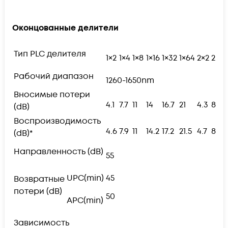
Оконцованные делители
Тип PLC делителя
1×2
1×4
1×8
1×16
1×32
1×64
2×2
2×4
Рабочий диапазон
1260-1650nm
Вносимые потери
4.1
7.7
11
14
16.7
21
4.3
8
(dB)
Воспроизводимость
4.6
7.9
11
14.2
17.2
21.5
4.7
8.3
(dB)*
Направленность (dB)
55
UPC(min)
45
Возвратные
потери (dB)
50
APC(min)
Зависимость