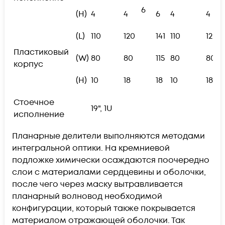
6
(H)
4
4
6
4
4
(L)
110
120
141
110
120
Пластиковый
(W)
80
80
115
80
80
корпус
(H)
10
18
18
10
18
Стоечное
19", 1U
исполнение
Планарные делители выполняются методами
интегральной оптики. На кремниевой
подложке химически осаждаются поочередно
слои с материалами сердцевины и оболочки,
после чего через маску вытравливается
планарный волновод необходимой
конфигурации, который также покрывается
материалом отражающей оболочки. Так