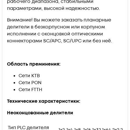
рабочего диапазона, стабильными
параметрами, высокой надежностью.
Внимание! Вы можете заказать планарные
делители в безкорпусном или корпуном
исполнении с оконцовкой оптическими
коннекторами SC/APC, SC/UPC или без неё.
Область преминения:
Сети КТВ
Сети PON
Сети FTTH
Технические характеристики:
Неоконцованные делители
Тип PLC делителя
1×2
1×4
1×8
1×16
1×32
1×64
2×2
2×4