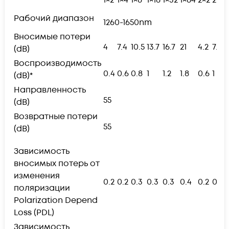
Рабочий диапазон
1260-1650nm
Вносимые потери
4
7.4
10.5
13.7
16.7
21
4.2
7.8
(dB)
Воспроизводимость
0.4
0.6
0.8
1
1.2
1.8
0.6
1
(dB)*
Направленность
55
(dB)
Возвратные потери
55
(dB)
Зависимость
вносимых потерь от
изменения
0.2
0.2
0.3
0.3
0.3
0.4
0.2
0.2
поляризации
Polarization Depend
Loss (PDL)
Зависимость