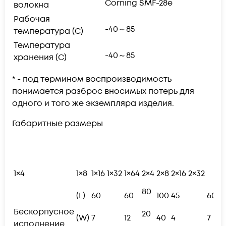
Corning SMF-28e
волокна
Рабочая
-40～85
температура (С)
Температура
-40～85
хранения (С)
* - под термином воспроизводимость
понимается разброс вносимых потерь для
одного и того же экземпляра изделия.
Габаритные размеры
1×4
1×8
1×16
1×32
1×64
2×4
2×8
2×16
2×32
80
(L)
60
60
100
45
60
Бескорпусное
20
(W)
7
12
40
4
7
исполнение