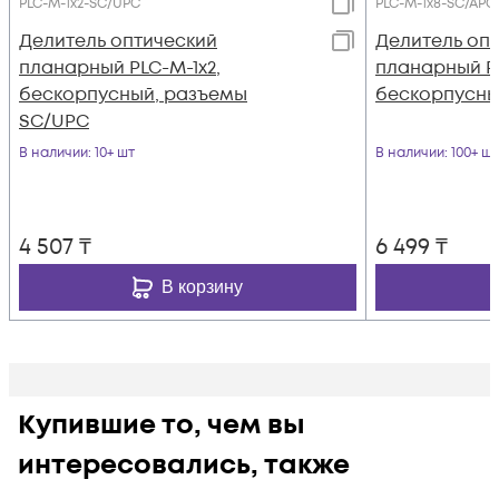
PLC-M-1x2-SC/UPC
PLC-M-1x8-SC/APC
Делитель оптический
Делитель оп
планарный PLC-M-1x2,
планарный PL
бескорпусный, разъемы
бескорпусны
SC/UPC
В наличии
: 10+ шт
В наличии
: 100+ шт
4 507
₸
6 499
₸
В корзину
Купившие то, чем вы
интересовались, также