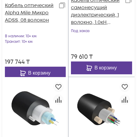
Кабель оптический
Кабель оптический
самонесущий
Alpha Mile Микро
диэлектрический, 1
ADSS, 08 волокон
волокно, 1.0кН,
катушка 1км.
Под заказ
В наличии
: 10+ км
Транзит
: 10+ км
79 610
₸
197 744
₸
В корзину
В корзину