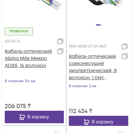
Новинка
601-02-16
SNR-ADSS-UT-01-08/2
Кабель оптический
Кабель оптический
Alpha Mile Микро
самонесущий
ADSS, 16 волокон
диэлектрический, 8
волокон, 1.0кН,
В наличии
: 10+ км
5.0мм, катушка 2км.
В наличии
: 2 км
206 075
₸
112 434
₸
В корзину
В корзину