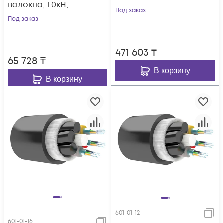
волокна, 1.0кН,
Под заказ
5.0мм, катушка 1км.
Под заказ
471 603
₸
65 728
₸
В корзину
В корзину
601-01-12
601-01-16