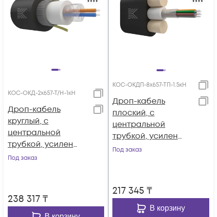
КОС-ОКДП-8х657-ТП-1.5кН
КОС-ОКД-2х657-Т/Н-1кН
Дроп-кабель
Дроп-кабель
плоский, с
круглый, с
центральной
центральной
трубкой, усилен
трубкой, усилен
стеклопрутками, 8
Под заказ
стеклонитями, 2
Под заказ
волокон, SM 9/125,
волокна, SM 9/125,
G.657.A1,
G.657.A1,
полиэтилен, 1.5 кН
217 345
₸
полиэтилен, 1 кН
238 317
₸
В корзину
В корзину