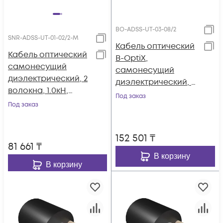
BO-ADSS-UT-03-08/2
SNR-ADSS-UT-01-02/2-M
Кабель оптический
Кабель оптический
B-OptiX,
самонесущий
самонесущий
диэлектрический, 2
диэлектрический, 8
волокна, 1.0кН,
волокон, 3.0кН, FRP
Под заказ
катушка 2км.
Под заказ
1,8 мм, катушка 2 км.
152 501
₸
81 661
₸
В корзину
В корзину