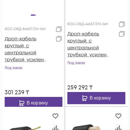
КОС-ОКД-4х657-Т/Н-1кН
КОС-ОКД-8х657-Т/Н-1кН
Дроп-кабель
Дроп-кабель
круглый, с
круглый, с
центральной
центральной
трубкой, усилен
трубкой, усилен
стеклонитями, 4
Под заказ
стеклонитями, 8
Под заказ
волокна, SM 9/125,
волокон, SM 9/125,
G.657.A1,
G.657.A1,
полиэтилен, 1 кН
259 292
₸
полиэтилен, 1 кН
301 239
₸
В корзину
В корзину