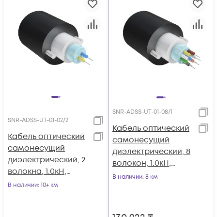
SNR-ADSS-UT-01-08/1
SNR-ADSS-UT-01-02/2
Кабель оптический
Кабель оптический
самонесущий
самонесущий
диэлектрический, 8
диэлектрический, 2
волокон, 1.0кН,
волокна, 1.0кН,
5.0мм, катушка 1км.
В наличии
: 8 км
5.0мм, катушка 2км.
В наличии
: 10+ км