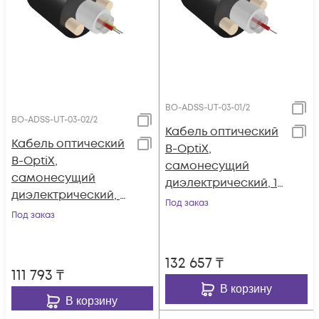
BO-ADSS-UT-03-01/2
BO-ADSS-UT-03-02/2
Кабель оптический
Кабель оптический
B-OptiX,
B-OptiX,
самонесущий
самонесущий
диэлектрический, 1
диэлектрический, 2
волокно, 3.0кН, FRP
Под заказ
волокна, 3.0кН, FRP
Под заказ
1,8 мм, катушка 2 км.
1,8 мм, катушка 2 км.
132 657
₸
111 793
₸
В корзину
В корзину