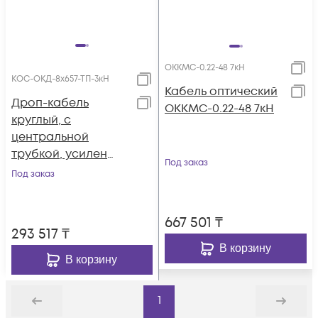
ОККМС-0.22-48 7кН
КОС-ОКД-8х657-ТП-3кН
Кабель оптический
Дроп-кабель
ОККМС-0.22-48 7кН
круглый, с
центральной
трубкой, усилен
Под заказ
стеклопрутками, 8
Под заказ
волокон, SM 9/125,
G.657.A1,
667 501
₸
полиэтилен, 3 кН
293 517
₸
В корзину
В корзину
1
Назад
Дальше