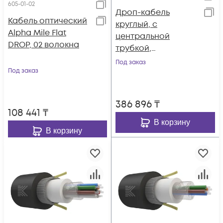
605-01-02
Дроп-кабель
Кабель оптический
круглый, с
Alpha Mile Flat
центральной
DROP, 02 волокна
трубкой,
усиленстеклонитям
Под заказ
Под заказ
и, 16 волокон, SM
9/125, G.657.A1,
полиэтилен, 1 кН
386 896
₸
108 441
₸
В корзину
В корзину