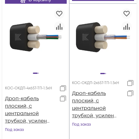
КОС-ОКДП-2х657-ТП-1.5кН
КОС-ОКДП-4х657-ТП-1.5кН
Дроп-кабель
Дроп-кабель
плоский, с
плоский, с
центральной
центральной
трубкой, усилен
трубкой, усилен
стеклопрутками, 2
Под заказ
стеклопрутками, 4
Под заказ
волокна, SM 9/125,
волокна, SM 9/125,
G.657.A1,