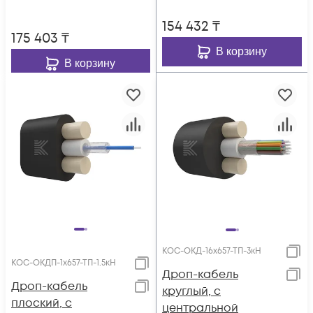
G.657.A1,
полиэтилен, 1.5 кН
154 432
₸
полиэтилен, 1.5 кН
175 403
₸
В корзину
В корзину
КОС-ОКД-16х657-ТП-3кН
КОС-ОКДП-1х657-ТП-1.5кН
Дроп-кабель
Дроп-кабель
круглый, с
плоский, с
центральной