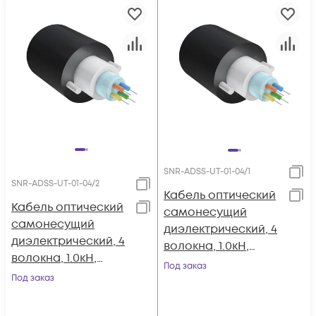
SNR-ADSS-UT-01-04/1
SNR-ADSS-UT-01-04/2
Кабель оптический
Кабель оптический
самонесущий
самонесущий
диэлектрический, 4
диэлектрический, 4
волокна, 1.0кН,
волокна, 1.0кН,
5.0мм, катушка 1км.
Под заказ
5.0мм, катушка 2км.
Под заказ