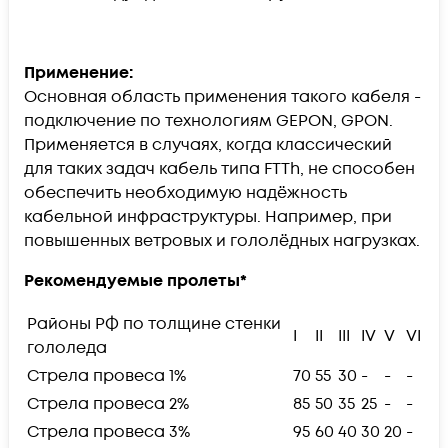
Применение:
Основная область применения такого кабеля -
подключение по технологиям GEPON, GPON.
Применяется в случаях, когда классический
для таких задач кабель типа FTTh, не способен
обеспечить необходимую надёжность
кабельной инфраструктуры. Например, при
повышенных ветровых и гололёдных нагрузках.
Рекомендуемые пролеты*
Районы РФ по толщине стенки
I
II
III
IV
V
VI
гололеда
Стрела провеса 1%
70
55
30
-
-
-
Стрела провеса 2%
85
50
35
25
-
-
Стрела провеса 3%
95
60
40
30
20
-