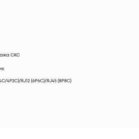
тажа СКС
ик
4C/4P2C)/RJ12 (6P6C)/RJ45 (8P8C)