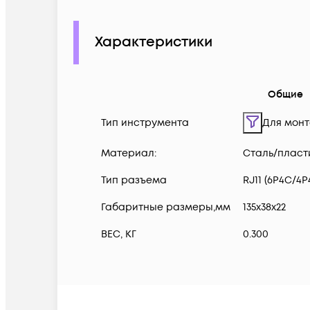
Характеристики
Общие
Тип инструмента
Для мон
Материал:
Сталь/пласт
Тип разъема
RJ11 (6P4C/4P
Габаритные размеры,мм
135х38х22
ВЕС, КГ
0.300