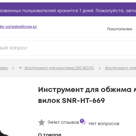
зованных пользователей хранится 7 дней. Пожалуйста,
авто
йн чат
sales@nag.kz
Покупателям
Способы опла
Условия доста
Гарантийное о
тажа
Инструмент для монтажа СКС ВОЛС
Инструмент для
Возврат товар
Вопросы и отв
Инструмент для обжима 
Техническая п
вилок SNR-HT-669
База знаний
Конфигуратор
0
Нет отзывов
Нет вопросов
О товаре