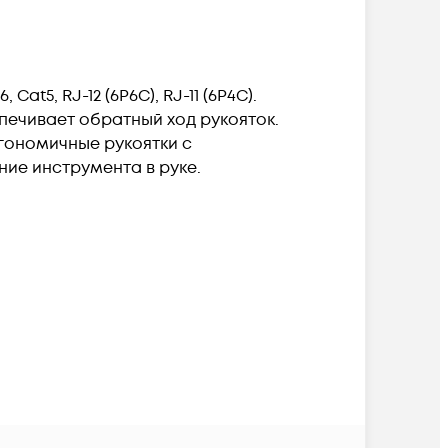
t5, RJ-12 (6P6C), RJ-11 (6P4C).
печивает обратный ход рукояток.
гономичные рукоятки с
ие инструмента в руке.