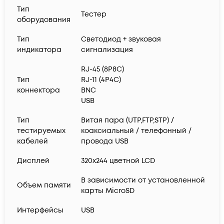
Тип
Тестер
оборудования
Тип
Светодиод + звуковая
индикатора
сигнализация
RJ-45 (8P8C)
Тип
RJ-11 (4P4C)
коннектора
BNC
USB
Тип
Витая пара (UTP,FTP,STP) /
тестируемых
коаксиальный / телефонный /
кабелей
провода USB
Дисплей
320х244 цветной LCD
В зависимости от установленной
Объем памяти
карты MicroSD
Интерфейсы
USB