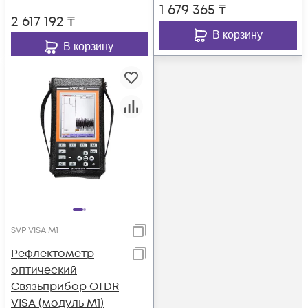
1 679 365
₸
2 617 192
₸
В корзину
В корзину
SVP VISA M1
Рефлектометр
оптический
Связьприбор OTDR
VISA (модуль М1)