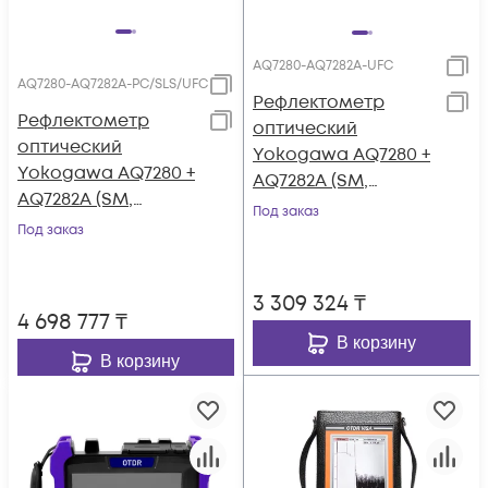
AQ7280-AQ7282A-UFC
AQ7280-AQ7282A-PC/SLS/UFC
Рефлектометр
Рефлектометр
оптический
оптический
Yokogawa AQ7280 +
Yokogawa AQ7280 +
AQ7282A (SM,
AQ7282A (SM,
1310/1550 нм, 38/36
Под заказ
1310/1550 нм, 38/36
Под заказ
дБ, FC-адаптер)
дБ, PC, SLS, FC-
адаптер)
3 309 324
₸
4 698 777
₸
В корзину
В корзину