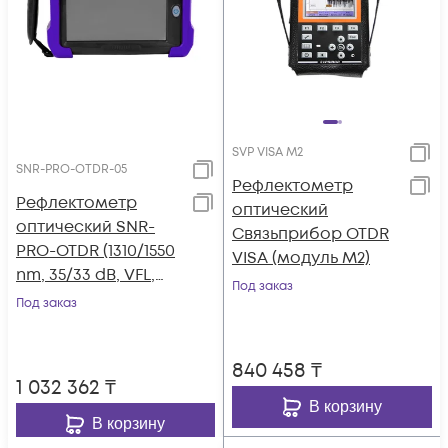
SVP VISA M2
SNR-PRO-OTDR-05
Рефлектометр
Рефлектометр
оптический
оптический SNR-
Связьприбор OTDR
PRO-OTDR (1310/1550
VISA (модуль M2)
nm, 35/33 dB, VFL,
Под заказ
OPM, OLS)
Под заказ
840 458
₸
1 032 362
₸
В корзину
В корзину