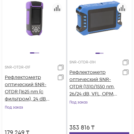
SNR-OTDR-01H
SNR-OTDR-01F
Рефлектометр
Рефлектометр
оптический SNR-
оптический SNR-
OTDR (1310/1550 nm,
OTDR (1625 nm (с
26/24 dB, VFL, OPM,
фильтром), 24 dB,
OLS, LT)
Под заказ
VFL, OPM, OLS)
Под заказ
353 816
₸
179 249
₸