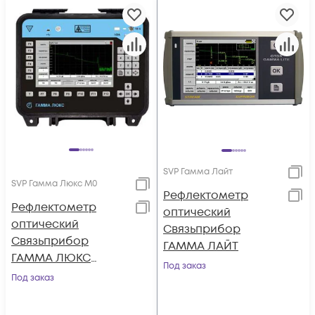
SVP Гамма Лайт
SVP Гамма Люкс M0
Рефлектометр
Рефлектометр
оптический
оптический
Связьприбор
Связьприбор
ГАММА ЛАЙТ
ГАММА ЛЮКС
Под заказ
(модуль M0)
Под заказ