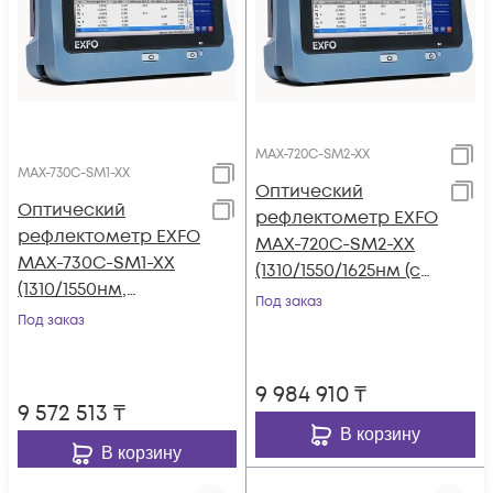
MAX-720C-SM2-XX
MAX-730C-SM1-XX
Оптический
Оптический
рефлектометр EXFO
рефлектометр EXFO
MAX-720C-SM2-XX
MAX-730C-SM1-XX
(1310/1550/1625нм (с
(1310/1550нм,
фильтром),
Под заказ
39/38дБ)
Под заказ
36/35/35дБ)
9 984 910
₸
9 572 513
₸
В корзину
В корзину