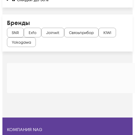
Бренды
SNR
Exfo
Joinwit
Связьприбор
KIWI
Yokogawa
КОМПАНИЯ NAG