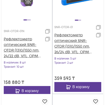
SNR-OTDR-01
SNR-OTDR-01N
Рефлектометр
Рефлектометр
оптический SNR-
оптический SNR-
OTDR (1310/1550 nm,
OTDR (1310/1550 nm,
26/24 dB, VFL, OPM,
24/22 dB, VFL, OPM,
OLS)
В наличии
: 5 шт
OLS)
В наличии
: 8 шт
Транзит
: 2 шт
Транзит
: 10 шт
359 593
₸
158 880
₸
В корзину
В корзину