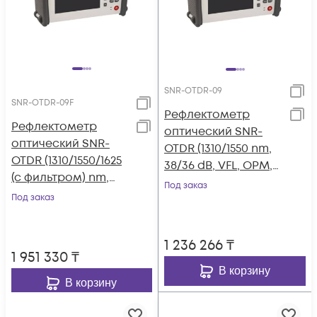
SNR-OTDR-09
SNR-OTDR-09F
Рефлектометр
Рефлектометр
оптический SNR-
оптический SNR-
OTDR (1310/1550 nm,
OTDR (1310/1550/1625
38/36 dB, VFL, OPM,
(с фильтром) nm,
OLS)
Под заказ
38/36/36 dB, VFL,
Под заказ
OPM, OLS)
1 236 266
₸
1 951 330
₸
В корзину
В корзину