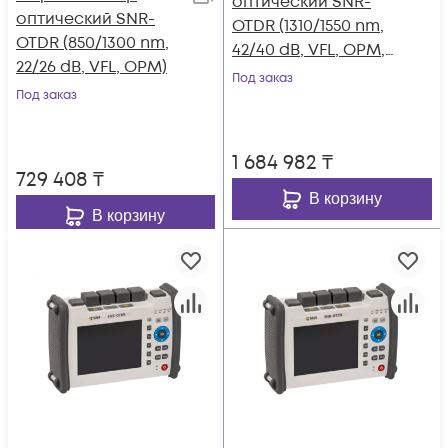
оптический SNR-
оптический SNR-
OTDR (1310/1550 nm,
OTDR (850/1300 nm,
42/40 dB, VFL, OPM,
22/26 dB, VFL, OPM)
OLS)
Под заказ
Под заказ
1 684 982
₸
729 408
₸
В корзину
В корзину