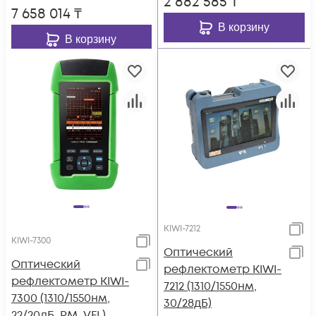
2 882 585
₸
7 658 014
₸
В корзину
В корзину
KIWI-7212
KIWI-7300
Оптический
Оптический
рефлектометр KIWI-
рефлектометр KIWI-
7212 (1310/1550нм,
7300 (1310/1550нм,
30/28дБ)
22/20дБ, PM, VFL)