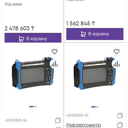
dB, VFL, OPM, OLS)
Под заказ
1 562 845
₸
2 478 603
₸
В корзину
В корзину
JW3302XR-S3
JW3302XR-S6
Рефлектометр