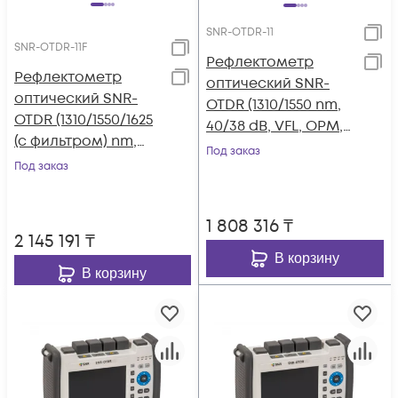
SNR-OTDR-11
SNR-OTDR-11F
Рефлектометр
Рефлектометр
оптический SNR-
оптический SNR-
OTDR (1310/1550 nm,
OTDR (1310/1550/1625
40/38 dB, VFL, OPM,
(с фильтром) nm,
OLS)
Под заказ
40/38/38 dB, VFL,
Под заказ
OPM, OLS)
1 808 316
₸
2 145 191
₸
В корзину
В корзину