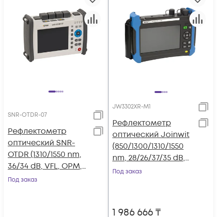
JW3302XR-M1
SNR-OTDR-07
Рефлектометр
Рефлектометр
оптический Joinwit
оптический SNR-
(850/1300/1310/1550
OTDR (1310/1550 nm,
nm, 28/26/37/35 dB,
36/34 dB, VFL, OPM,
VFL, OPM, OLS)
Под заказ
OLS)
Под заказ
1 986 666
₸