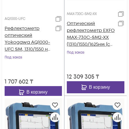
MAX-730C-SM2-XX
AQ1000-UFC
Оптический
Рефлектометр
рефлектометр EXFO
оптический
MAX-730C-SM2-XX
Yokogawa AQ1000-
(1310/1550/1625нм (с
UFC SM, 1310/1550 нм,
фильтром),
Под заказ
32/30 дБ, PC, SLS, TS,
Под заказ
39/38/39дБ)
адаптер FC
12 309 305
₸
1 707 602
₸
В корзину
В корзину