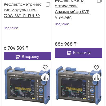
Рефлектометр
Рефлектометричес
оптический
кий модуль FTBx-
Связьприбор SVP
720C-SM1-EI-EUI-89
VISA MM
Под заказ
Под заказ
886 988
₸
6 704 509
₸
В корзину
В корзину