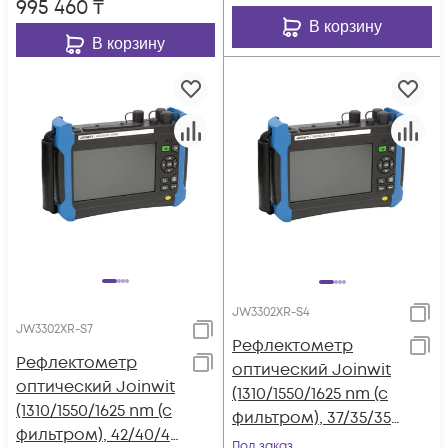
995 460
₸
В корзину
В корзину
JW3302XR-S4
JW3302XR-S7
Рефлектометр
Рефлектометр
оптический Joinwit
оптический Joinwit
(1310/1550/1625 nm (с
(1310/1550/1625 nm (с
фильтром), 37/35/35
фильтром), 42/40/40
dB, VFL, OPM, OLS)
Под заказ