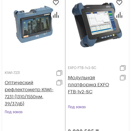
EXFO FTB-1v2-SC
KIWI-7231
Модульная
Оптический
платформа EXFO
рефлектометр KIWI-
FTB-1v2-SC
7231 (1310/1550нм,
39/37дБ)
Под заказ
Под заказ