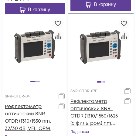
В корзину
В корзину
SNR-OTDR-07F
SNR-OTDR-04
Рефлектометр
Рефлектометр
оптический SNR-
оптический SNR-
OTDR (1310/1550/1625
OTDR (1310/1550 nm,
(с фильтром) nm,
32/30 dB, VFL, OPM,
36/34/33 dB, VFL,
Под заказ
OLS)