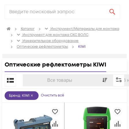
Каталог
Инструмент/Материалы для монтажа
Инструмент для монтажа СКС ВОЛС
Измерительное оборудование
Оптические рефлектометры
KIWI
Оптические рефлектометры KIWI
По популярности
Все товары
В 
Очистить всё
Бренд
:
KIWI