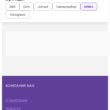
SNR
Exfo
Joinwit
Связьприбор
KIWI
Yokogawa
КОМПАНИЯ NAG
О компании
Новости