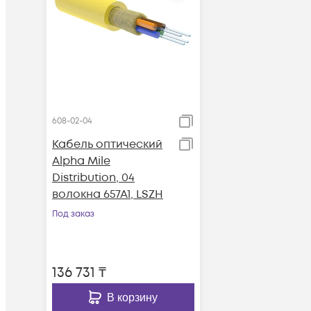
608-02-04
Кабель оптический
Alpha Mile
Distribution, 04
волокна 657A1, LSZH
Под заказ
136 731
₸
В корзину