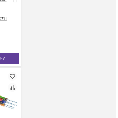
LSZH
ину