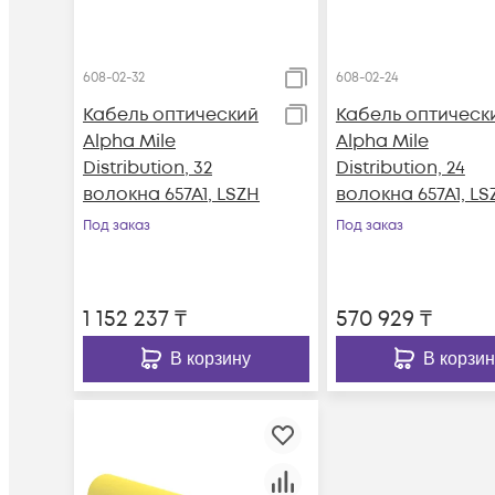
608-02-32
608-02-24
Кабель оптический
Кабель оптическ
Alpha Mile
Alpha Mile
Distribution, 32
Distribution, 24
волокна 657A1, LSZH
волокна 657A1, LS
Под заказ
Под заказ
1 152 237
₸
570 929
₸
В корзину
В корзин