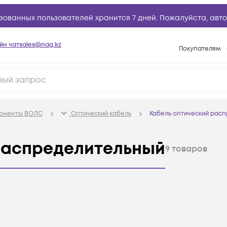
зованных пользователей хранится 7 дней. Пожалуйста,
авто
йн чат
sales@nag.kz
Покупателям
Способы опла
Условия доста
Гарантийное о
поненты ВОЛС
Оптический кабель
Кабель оптический рас
Возврат товар
Вопросы и отв
распределительный
9
товаров
Техническая п
База знаний
Конфигуратор