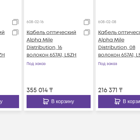
608-02-16
608-02-08
ий
Кабель оптический
Кабель оптичес
Alpha Mile
Alpha Mile
Distribution, 16
Distribution, 08
ZH
волокон 657A1, LSZH
волокон 657A1, 
Под заказ
Под заказ
355 014
₸
216 371
₸
у
В корзину
В корз