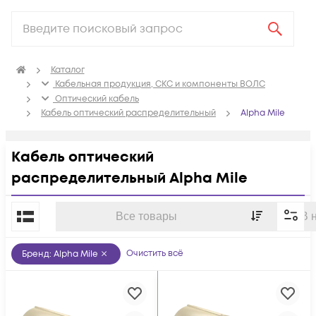
Каталог
Кабельная продукция, СКС и компоненты ВОЛС
Оптический кабель
Кабель оптический распределительный
Alpha Mile
Кабель оптический
распределительный Alpha Mile
По популярности
Все товары
В 
Очистить всё
Бренд
:
Alpha Mile