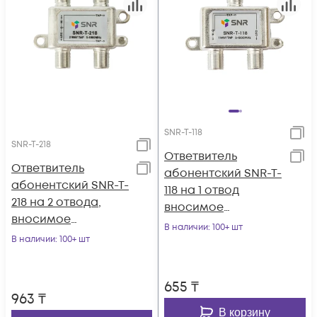
SNR-T-118
SNR-T-218
Ответвитель
Ответвитель
абонентский SNR-T-
абонентский SNR-T-
118 на 1 отвод
218 на 2 отвода,
вносимое
вносимое
затухание IN-TAP
В наличии
: 100+ шт
затухание IN-TAP
В наличии
: 100+ шт
18dB.
18dB.
655
₸
963
₸
В корзину