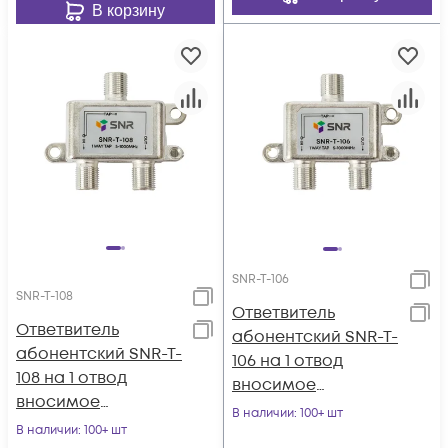
В корзину
SNR-T-106
SNR-T-108
Ответвитель
Ответвитель
абонентский SNR-T-
абонентский SNR-T-
106 на 1 отвод
108 на 1 отвод
вносимое
вносимое
затухание IN-TAP
В наличии
: 100+ шт
затухание IN-TAP
В наличии
: 100+ шт
6dB.