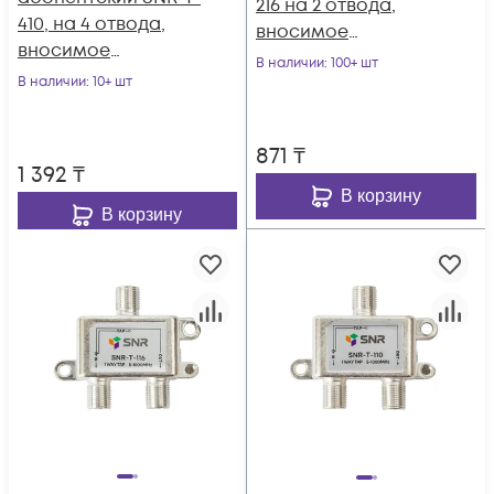
216 на 2 отвода,
410, на 4 отвода,
вносимое
вносимое
затухание IN-TAP
В наличии
: 100+ шт
затухание IN-TAP
В наличии
: 10+ шт
16dB.
10dB.
871
₸
1 392
₸
В корзину
В корзину