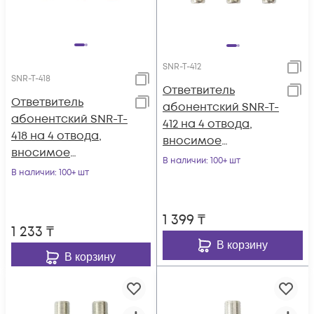
SNR-T-412
SNR-T-418
Ответвитель
Ответвитель
абонентский SNR-T-
абонентский SNR-T-
412 на 4 отвода,
418 на 4 отвода,
вносимое
вносимое
затухание IN-TAP
В наличии
: 100+ шт
затухание IN-TAP
В наличии
: 100+ шт
12dB.
18dB.
1 399
₸
1 233
₸
В корзину
В корзину