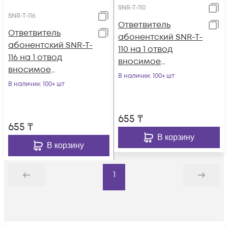
SNR-T-110
SNR-T-116
Ответвитель
Ответвитель
абонентский SNR-T-
абонентский SNR-T-
110 на 1 отвод
116 на 1 отвод
вносимое
вносимое
затухание IN-TAP
В наличии
: 100+ шт
затухание IN-TAP
В наличии
: 100+ шт
10dB.
16dB.
655
₸
655
₸
В корзину
В корзину
1
Назад
Дальше