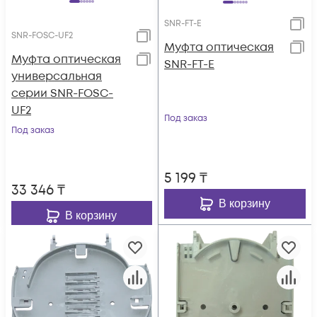
SNR-FT-E
SNR-FOSC-UF2
Муфта оптическая
Муфта оптическая
SNR-FT-E
универсальная
серии SNR-FOSC-
UF2
Под заказ
Под заказ
5 199
₸
33 346
₸
В корзину
В корзину