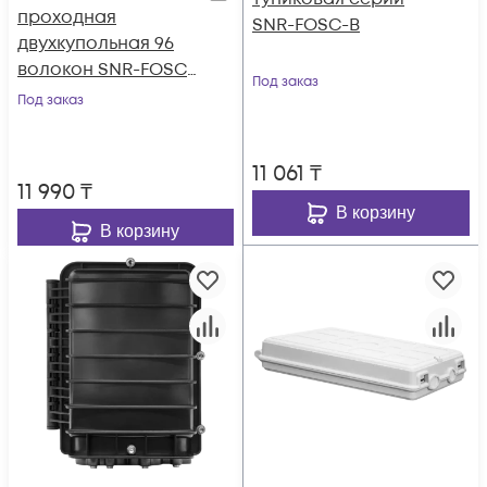
проходная
SNR-FOSC-B
двухкупольная 96
волокон SNR-FOSC-
Под заказ
CV021
Под заказ
11 061
₸
11 990
₸
В корзину
В корзину