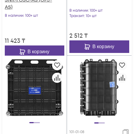
SNR-FOSC-AS (GPJ-
AS)
В наличии
: 100+ шт
В наличии
: 100+ шт
Транзит
: 10+ шт
2 512
₸
11 423
₸
В корзину
В корзину
101-01-08