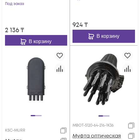
Под заказ
924
₸
2 136
₸
В корзину
В корзину
МВОТ-5120-64-216-1К36
KSC-MURR
Муфта оптическая