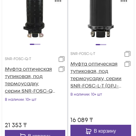
SNR-FOSC-L-T
SNR-FOSC-Q-T
Муфта оптическая
Муфта оптическая
тупиковая, под
тупиковая, под
термоусадку, серии
термоусадку,
SNR-FOSC-L-T (GPJ-
серии SNR-FOSC-Q-
L-T)
В наличии
: 10+ шт
T (GPJ-Q-T)
В наличии
: 10+ шт
16 089
₸
21 353
₸
В корзину