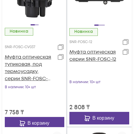
Новинка
Новинка
SNR-FOSC-12
SNR-FOSC-CV037
Муфта оптическая
Муфта оптическая
серии SNR-FOSC-12
тупиковая, под
термоусадку,
серии SNR-FOSC-
В наличии
: 10+ шт
CV037
В наличии
: 10+ шт
2 808
₸
7 758
₸
В корзину
В корзину