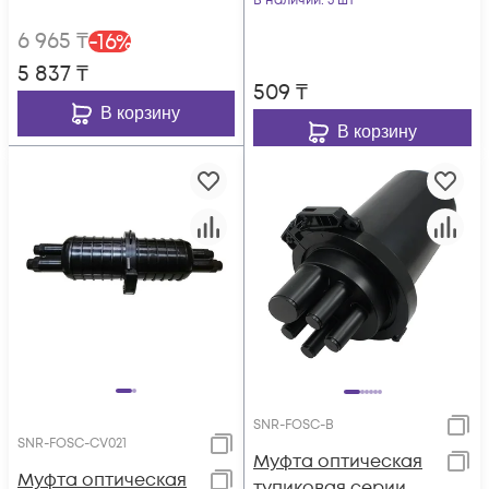
В наличии
: 5 шт
6 965
₸
-
16
%
5 837
₸
509
₸
В корзину
В корзину
SNR-FOSC-B
SNR-FOSC-CV021
Муфта оптическая
Муфта оптическая
тупиковая серии