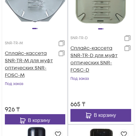
SNR-TR-D
SNR-TR-M
Сплайс-кассета
Сплайс-кассета
SNR-TR-D для муфт
SNR-TR-M для муфт
оптических SNR-
оптических SNR-
FOSC-D
FOSC-M
Под заказ
Под заказ
665
₸
926
₸
В корзину
В корзину