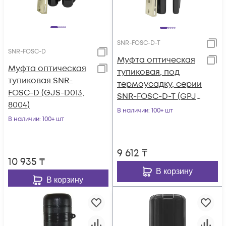
SNR-FOSC-D-T
SNR-FOSC-D
Муфта оптическая
Муфта оптическая
тупиковая, под
тупиковая SNR-
термоусадку, серии
FOSC-D (GJS-D013,
SNR-FOSC-D-T (GPJ-
8004)
D-T)
В наличии
: 100+ шт
В наличии
: 100+ шт
9 612
₸
10 935
₸
В корзину
В корзину