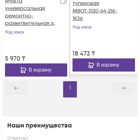
Муфта
тупиковая
универсальная
МВОТ-5120-64-216-
ремонтно-
1К36
разветвительная до
Под заказ
12 ОВ KSC LIGHT PON
Под заказ
МУРР
18 473
₸
5 970
₸
В корзину
В корзину
1
Назад
Дальше
Наши преимущества
Ответов:
1