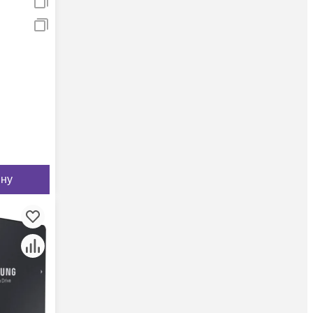
,
ину