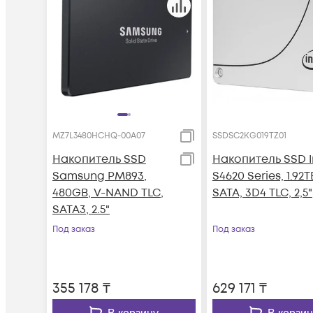
MZ7L3480HCHQ-00A07
SSDSC2KG019TZ01
Накопитель SSD
Накопитель SSD I
Samsung PM893,
S4620 Series, 1.92T
480GB, V-NAND TLC,
SATA, 3D4 TLC, 2,5"
SATA3, 2.5"
Под заказ
Под заказ
355 178
₸
629 171
₸