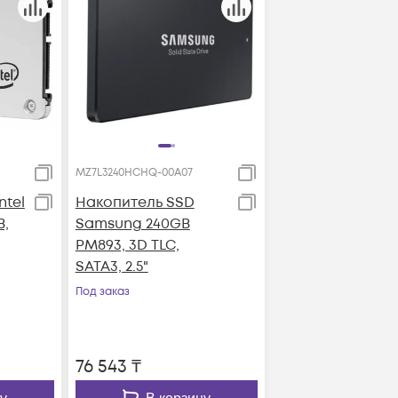
MZ7L3240HCHQ-00A07
ntel
Накопитель SSD
B,
Samsung 240GB
PM893, 3D TLC,
SATA3, 2.5"
Под заказ
76 543
₸