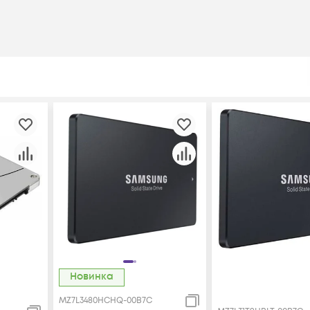
Новинка
MZ7L3480HCHQ-00B7C