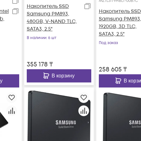
MZ7L31T9HBLT-00B7C
Накопитель SSD
ntel
Накопитель SSD
Samsung PM893,
b,
Samsung PM893
480GB, V-NAND TLC,
1920GB, 3D TLC,
SATA3, 2.5"
SATA3, 2.5"
В наличии
: 6 шт
Под заказ
355 178
₸
258 605
₸
В корзину
у
В корз