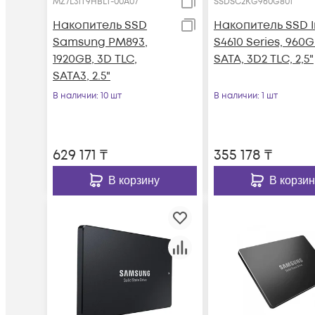
MZ7L31T9HBLT-00A07
SSDSC2KG960G801
Накопитель SSD
Накопитель SSD I
Samsung PM893,
S4610 Series, 960G
1920GB, 3D TLC,
SATA, 3D2 TLC, 2,5"
SATA3, 2.5"
В наличии
: 10 шт
В наличии
: 1 шт
629 171
₸
355 178
₸
В корзину
В корзин