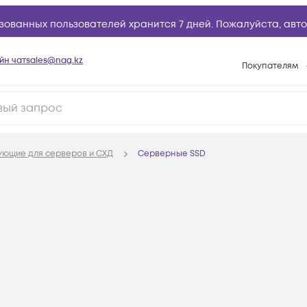
зованных пользователей хранится 7 дней. Пожалуйста,
авто
йн чат
sales@nag.kz
Покупателям
Способы опла
Условия доста
Гарантийное о
ующие для серверов и СХД
Серверные SSD
Возврат товар
Вопросы и отв
Техническая п
База знаний
Конфигуратор