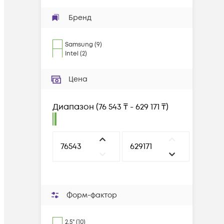
Бренд
Samsung
(
9
)
Intel
(
2
)
Цена
Диапазон
(
76 543 ₸ - 629 171 ₸
)
Форм-фактор
2,5" (10)