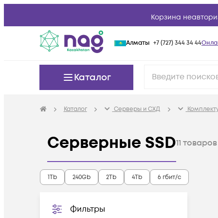
Корзина неавтори
Алматы
+7 (727) 344 34 44
Онла
Каталог
Каталог
Серверы и СХД
Комплект
Серверные SSD
11
товаров
1Tb
240Gb
2Tb
4Tb
6 гбит/с
Фильтры