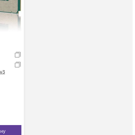
v3
ину