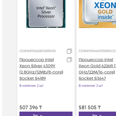
CD8068904658102SRKXS
CD8069504449000SRGZ
Процессор Intel
Процессор Intel
Xeon Silver 4309Y
Xeon Gold 6226R (
(2.8GHz/12Mb/8-core)
GHz/22M/16-core)
Socket S4189
Socket S3647
В наличии
: 2 шт
В наличии
: 2 шт
507 396
₸
581 505
₸