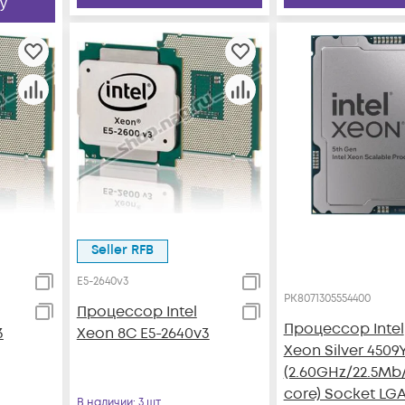
у
Seller RFB
E5-2640v3
PK8071305554400
Процессор Intel
Процессор Intel
3
Xeon 8C E5-2640v3
Xeon Silver 4509
(2.60GHz/22.5Mb
core) Socket LG
В наличии
: 3 шт