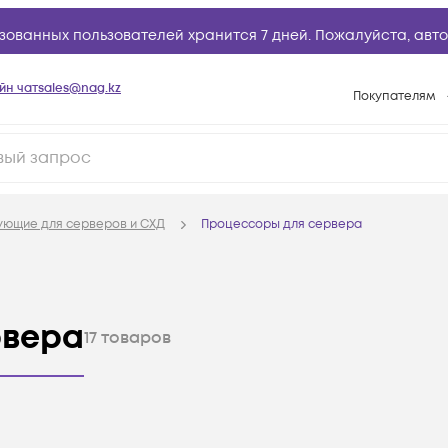
зованных пользователей хранится 7 дней. Пожалуйста,
авто
йн чат
sales@nag.kz
Покупателям
Способы опла
Условия доста
Гарантийное о
ующие для серверов и СХД
Процессоры для сервера
Возврат товар
Вопросы и отв
Техническая п
рвера
17
товаров
База знаний
Конфигуратор