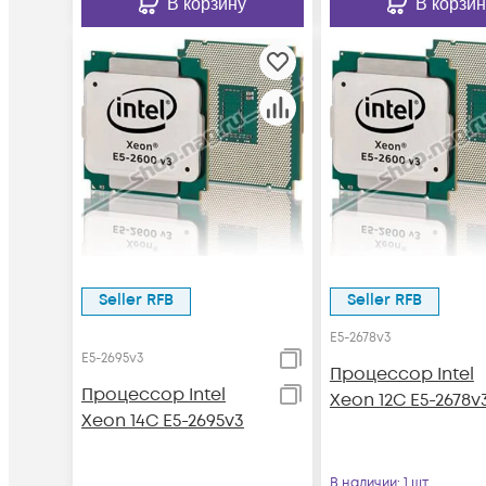
В корзину
В корзин
Seller RFB
Seller RFB
E5-2678v3
E5-2695v3
Процессор Intel
Процессор Intel
Xeon 12C E5-2678v
Xeon 14C E5-2695v3
В наличии
: 1 шт