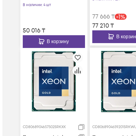
В наличии
: 4 шт
77 666
₸
-
1
%
77 210
₸
50 016
₸
В корзин
В корзину
CD8068904657502SRKXK
CD8068904659201SRKW