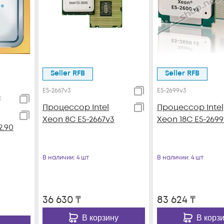
Seller RFB
Seller RFB
E5-2667v3
E5-2699v3
C
Процессор Intel
Процессор Intel
Xeon 8C E5-2667v3
Xeon 18C E5-2699
2.90
В наличии
: 4 шт
В наличии
: 4 шт
36 630
₸
83 624
₸
В корзину
В корз