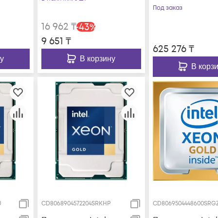
Под заказ
16 962
₸
-
43
%
9 651
₸
625 276
₸
у
В корзину
В корз
U
CD8068904572204SRKHP
CD8069504448600SRG