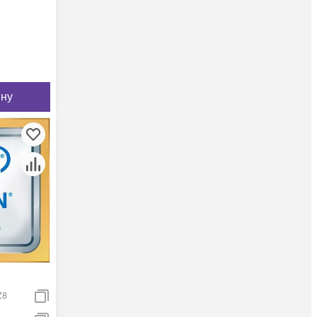
ину
Z8