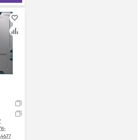
Y
/8-
A4677