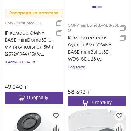
Распродажа остатков
OMNY miniDome5E-U
OMNY miniBullet5E-WDS-SDL
28
IP камера OMNY
Камера сетевая
BASE miniDome5E-U
буллет 5Мп OMNY
миникупольная 5Мп
BASE miniBullet5E-
(2592x1944) 15к/с,
WDS-SDL 28 с
2.8мм, F1.8, 802.3af
В наличии
: 10+ шт
двойной
A/B, 12±1В DC, ИК до
Под заказ
подсветкой и
25м, встр. микр,
микрофоном
DWDR, USB2.0
49 240
₸
58 393
₸
В корзину
В корзину