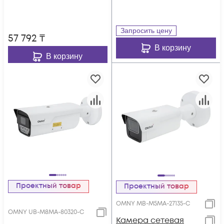
A/B, 12±1В DC, ИК до
15м, встр.микр.,
WDR 120dB, MicroSD
Запросить цену
57 792
₸
В корзину
В корзину
Проектный товар
Проектный товар
OMNY MB-M5MA-27135-C
OMNY UB-M8MA-80320-C
Камера сетевая