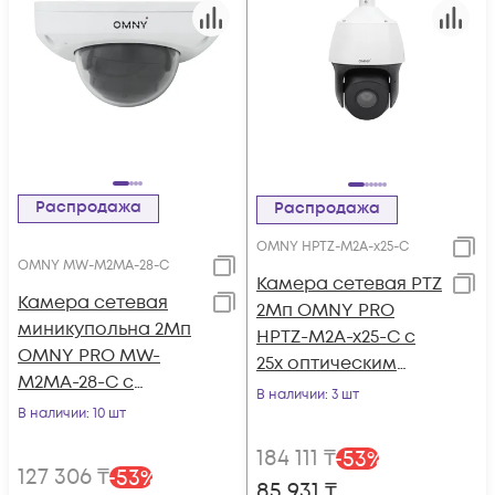
Распродажа
Распродажа
OMNY HPTZ-M2A-x25-C
OMNY MW-M2MA-28-C
Камера сетевая PTZ
Камера сетевая
2Мп OMNY PRO
миникупольна 2Мп
HPTZ-M2A-x25-C с
OMNY PRO MW-
25x оптическим
M2MA-28-C с
увеличением
В наличии
: 3 шт
микрофоном
В наличии
: 10 шт
184 111
₸
-
53
%
127 306
₸
-
53
%
85 931
₸