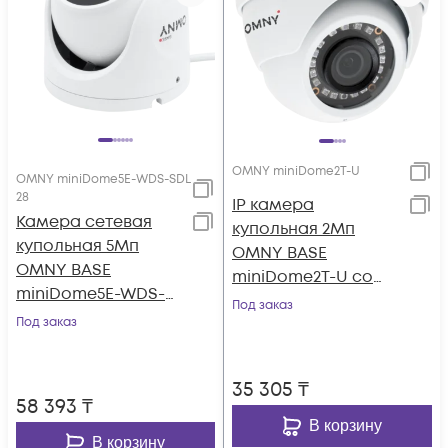
OMNY miniDome2T-U
OMNY miniDome5E-WDS-SDL
28
IP камера
Камера сетевая
купольная 2Мп
купольная 5Мп
OMNY BASE
OMNY BASE
miniDome2Т-U со
miniDome5E-WDS-
встроенным
Под заказ
SDL 28 с двойной
Под заказ
микрофоном
подсветкой и
микрофоном
35 305
₸
58 393
₸
В корзину
В корзину