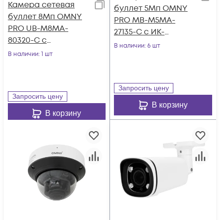
Камера сетевая
буллет 5Мп OMNY
буллет 8Мп OMNY
PRO MB-M5МA-
PRO UB-M8MA-
27135-C с ИК-
80320-C с
подсветкой до 60 м
В наличии
: 6 шт
объективом 8-32
В наличии
: 1 шт
мм.
Запросить цену
Запросить цену
В корзину
В корзину