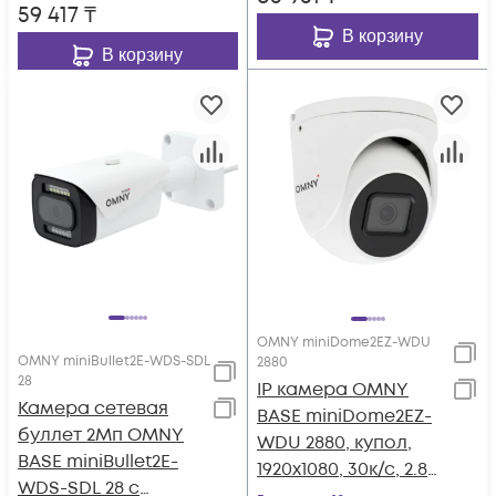
59 417
₸
В корзину
В корзину
OMNY miniDome2EZ-WDU
OMNY miniBullet2E-WDS-SDL
2880
28
IP камера OMNY
Камера сетевая
BASE miniDome2EZ-
буллет 2Мп OMNY
WDU 2880, купол,
BASE miniBullet2E-
1920x1080, 30к/с, 2.8-
WDS-SDL 28 с