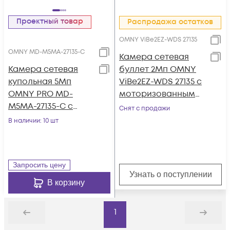
Проектный товар
Распродажа остатков
OMNY ViBe2EZ-WDS 27135
OMNY MD-M5MA-27135-C
Камера сетевая
Камера сетевая
буллет 2Мп OMNY
купольная 5Мп
ViBe2EZ-WDS 27135 с
OMNY PRO MD-
моторизованным
M5MA-27135-C с
объективом
Снят с продажи
микрофоном
В наличии
: 10 шт
Запросить цену
Узнать о поступлении
В корзину
1
Назад
Дальше