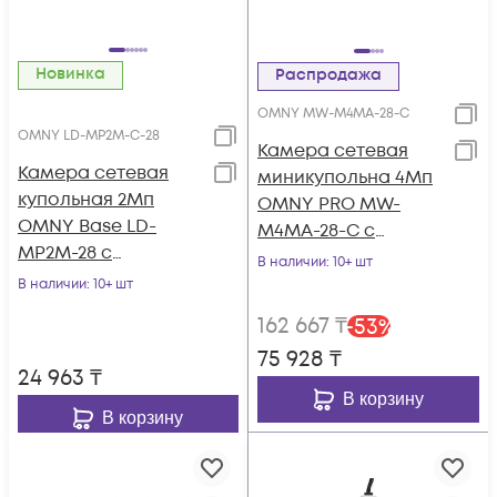
Новинка
Распродажа
OMNY MW-M4MA-28-C
OMNY LD-MP2M-C-28
Камера сетевая
Камера сетевая
миникупольна 4Мп
купольная 2Мп
OMNY PRO MW-
OMNY Base LD-
M4MA-28-C с
MP2M-28 с
микрофоном
В наличии
: 10+ шт
микрофоном,
В наличии
: 10+ шт
объектив 2.8мм,
162 667
₸
-
53
%
DWDR
75 928
₸
24 963
₸
В корзину
В корзину