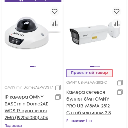
Проектный товар
OMNY UB-M8MA-2812-C
OMNY miniDome2AE-WDS 17
Камера сетевая
IP камера OMNY
буллет 8Мп OMNY
BASE miniDome2AE-
PRO UB-M8MA-2812-
WDS 17, купольная
C с объективом 2.8-
2Мп (1920х1080) 30к/
12 мм. и
В наличии
: 1 шт
с, 1.7мм, F2.0, 802.3af
Под заказ
микрофоном