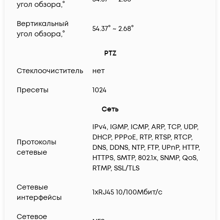
угол обзора,°
Вертикальный
54.37° ~ 2.68°
угол обзора,°
PTZ
Стеклоочиститель
нет
Пресеты
1024
Сеть
IPv4, IGMP, ICMP, ARP, TCP, UDP,
DHCP, PPPoE, RTP, RTSP, RTCP,
Протоколы
DNS, DDNS, NTP, FTP, UPnP, HTTP,
сетевые
HTTPS, SMTP, 802.1x, SNMP, QoS,
RTMP, SSL/TLS
Сетевые
1xRJ45 10/100Мбит/с
интерфейсы
Сетевое