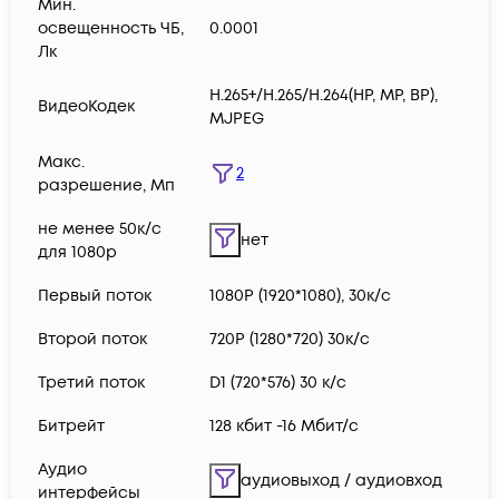
Мин.
освещенность ЧБ,
0.0001
Лк
H.265+/H.265/H.264(HP, MP, BP),
ВидеоКодек
MJPEG
Макс.
2
разрешение, Мп
не менее 50к/с
нет
для 1080p
Первый поток
1080P (1920*1080), 30к/с
Второй поток
720P (1280*720) 30к/с
Третий поток
D1 (720*576) 30 к/с
Битрейт
128 кбит -16 Мбит/с
Аудио
аудиовыход / аудиовход
интерфейсы