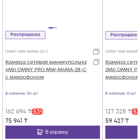
Распродажа
Распродаж
OMNY MW-M4MA-28-C
OMNY MW-M2MA-
Камера сетевая миникупольна
Камера сете
4Мп OMNY PRO MW-M4MA-28-C
2Мп OMNY PR
с микрофоном
микрофоном
В наличии
: 10+ шт
В наличии
: 10 шт
162 694
₸
127 328
₸
-
53
%
-
53
75 941
₸
59 427
₸
В корзину