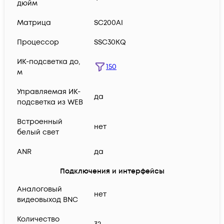
дюйм
Матрица
SC200AI
Процессор
SSC30KQ
ИК-подсветка до,
150
м
Управляемая ИК-
да
подсветка из WEB
Встроенный
нет
белый свет
ANR
да
Подключения и интерфейсы
Аналоговый
нет
видеовыход BNC
Количество