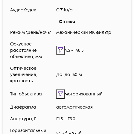
АудиоКодек
G.711u/a
Оптика
Режим "День/ночь"
механический ИК фильтр
Фокусное
расстояние
4.5 - 148.5
объектива, мм
Оптическое
увеличение,
Да, до 150 м
кратность
Тип объектива
моторизованный
Диафрагма
автоматическая
Апертура, F
F1.5 ~ F3.0
Горизонтальный
54.37° ~ 2.68°