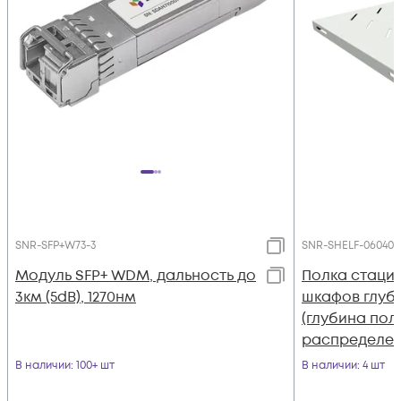
SNR-SFP+W73-3
SNR-SHELF-06040-
Модуль SFP+ WDM, дальность до
Полка стаци
3км (5dB), 1270нм
шкафов глуб
(глубина пол
распределенн
цвет-серый (
В наличии
: 100+ шт
В наличии
: 4 шт
20G)