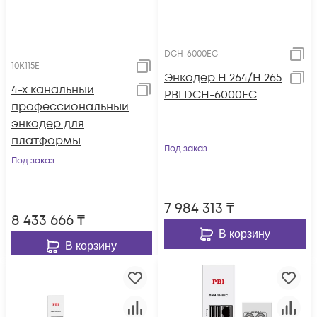
DCH-6000EC
10K115E
Энкодер H.264/H.265
4-х канальный
PBI DCH-6000EC
профессиональный
энкодер для
платформы
Под заказ
Sumavision MBX100
Под заказ
7 984 313
₸
8 433 666
₸
В корзину
В корзину