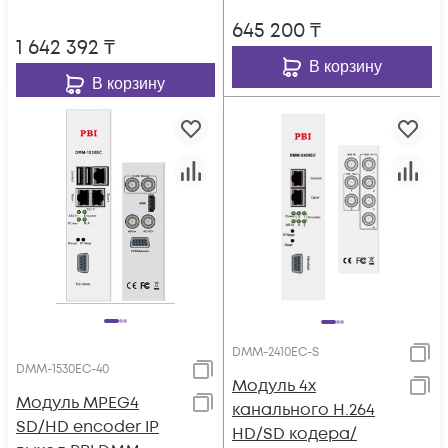
645 200
₸
1 642 392
₸
В корзину
В корзину
DMM-2410EC-S
DMM-1530EC-40
Модуль 4х
Модуль MPEG4
канального H.264
SD/HD encoder IP
HD/SD кодера/