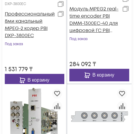
DXP-3800EC
Модуль MPEG2 real-
Профессиональный
time encoder PBI
8ми канальный
DMM-1300EC-40 для
MPEG-2 кодер PBI
цифровой ГС PBI
DXP-3800EC
DMM-1000
Под заказ
Под заказ
284 092
₸
1 531 779
₸
В корзину
В корзину