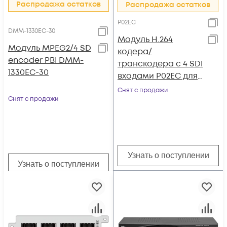
Распродажа остатков
Распродажа остатков
P02EC
DMM-1330EC-30
Модуль H.264
Модуль MPEG2/4 SD
кодера/
encoder PBI DMM-
транскодера c 4 SDI
1330EC-30
входами P02EC для
DCP-3000MF
Снят с продажи
Снят с продажи
Узнать о поступлении
Узнать о поступлении