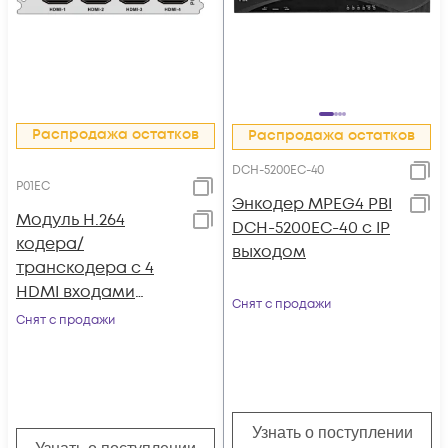
Распродажа остатков
Распродажа остатков
DCH-5200EC-40
P01EC
Энкодер MPEG4 PBI
Модуль H.264
DCH-5200EC-40 с IP
кодера/
выходом
транскодера c 4
HDMI входами
Снят с продажи
P01EC для DCP-
Снят с продажи
3000MF
Узнать о поступлении