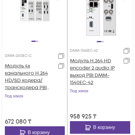
DMM-1540EC-42
DMM-2410EC-С
Модуль H.264 HD
Модуль 4х
encoder 2 audio IP
канального H.264
выход PBI DMM-
HD/SD кодера/
1540EC-42
транскодера PBI
Под заказ
DMM-2410EC-С
Под заказ
958 925
₸
672 080
₸
В корзину
В корзину