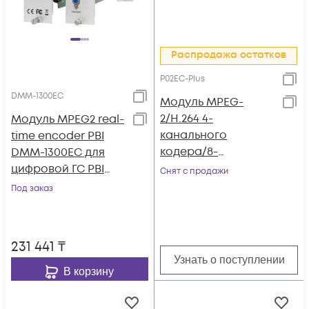
Распродажа остатков
P02EC-Plus
DMM-1300EC
Модуль MPEG-
2/H.264 4-
Модуль MPEG2 real-
канального
time encoder PBI
кодера/8-
DMM-1300EC для
канального
цифровой ГС PBI
Снят с продажи
транскодера c 4 SDI
DMM-1000
Под заказ
входами P02EC-Plus
для DCP-3000MF
231 441
₸
Узнать о поступлении
В корзину