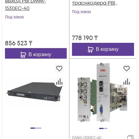
выход PBI DMM-
траснкодера PBI
1530EC-40
DMM-2410EC-S для
Под заказ
Под заказ
цифровой ГС PBI
DMM-1000
778 190
₸
856 523
₸
В корзину
В корзину
DMM-1300EC-40