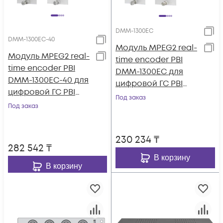
DMM-1300EC
DMM-1300EC-40
Модуль MPEG2 real-
Модуль MPEG2 real-
time encoder PBI
time encoder PBI
DMM-1300EC для
DMM-1300EC-40 для
цифровой ГС PBI
цифровой ГС PBI
DMM-1000
Под заказ
DMM-1000
Под заказ
230 234
₸
282 542
₸
В корзину
В корзину