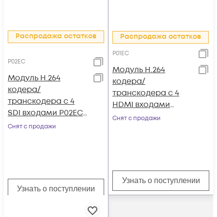
Распродажа остатков
Распродажа остатков
P01EC
P02EC
Модуль H.264
Модуль H.264
кодера/
кодера/
транскодера c 4
транскодера c 4
HDMI входами
SDI входами P02EC
P01EC для DCP-
Снят с продажи
для DCP-3000MF
Снят с продажи
3000MF
Узнать о поступлении
Узнать о поступлении