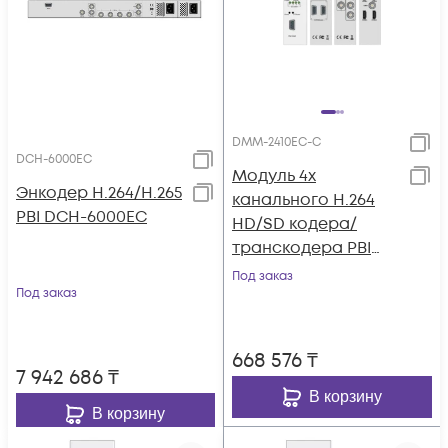
DMM-2410EC-С
DCH-6000EC
Модуль 4х
Энкодер H.264/H.265
канального H.264
PBI DCH-6000EC
HD/SD кодера/
транскодера PBI
DMM-2410EC-С
Под заказ
Под заказ
668 576
₸
7 942 686
₸
В корзину
В корзину