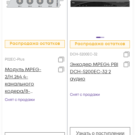
Распродажа остатков
Распродажа остатков
DCH-5200EC-32
P02EC-Plus
Энкодер MPEG4 PBI
Модуль MPEG-
DCH-5200EC-32 2
2/H.264 4-
аудио
канального
кодера/8-
Снят с продажи
канального
Снят с продажи
транскодера c 4
SDI входами P02EC-
Plus для DCP-
3000MF
Узнать о поступлении