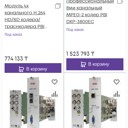
Профессиональный
Модуль 4х
8ми канальный
канального H.264
MPEG-2 кодер PBI
HD/SD кодера/
DXP-3800EC
траснкодера PBI
Под заказ
DMM-2410EC-S для
Под заказ
цифровой ГС PBI
DMM-1000
1 523 793
₸
774 133
₸
В корзину
В корзину