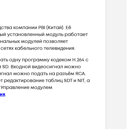
тва компании PBI (Китай). Её
дый установленный модуль работает
ональных модулей позволяет
сетях кабельного телевидения.
ать одну программу кодеком H.264 с
 SD. Входной видеосигнал можно
игнал можно подать на разъём RCA.
 редактирование таблиц SDT и NIT, а
P. Управление модулем
ия
.