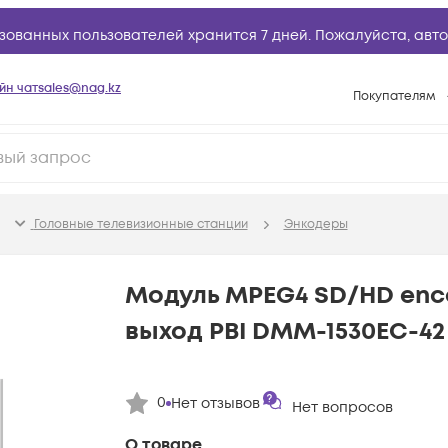
зованных пользователей хранится 7 дней. Пожалуйста,
авто
йн чат
sales@nag.kz
Покупателям
Способы опла
Условия доста
Гарантийное о
Головные телевизионные станции
Энкодеры
Возврат товар
Вопросы и отв
Модуль MPEG4 SD/HD enco
Техническая п
выход PBI DMM-1530EC-42
База знаний
Конфигуратор
0
Нет отзывов
Нет вопросов
О товаре