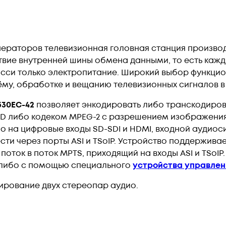
ераторов телевизионная головная станция производс
ствие внутренней шины обмена данными, то есть каж
шасси только электропитание. Широкий выбор функци
му, обработке и вещанию телевизионных сигналов в 
30EC-42
позволяет энкодировать либо транскодиров
D либо кодеком MPEG-2 с разрешением изображения
о на цифровые входы SD-SDI и HDMI, входной аудиос
и через порты ASI и TSoIP. Устройство поддерживает
поток в поток MPTS, приходящий на входы ASI и TSoI
t либо с помощью специального
устройства управлен
рование двух стереопар аудио.