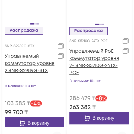
Распродажа
Распродажа
SNR-S5210G-24TX-POE
SNR-S2989G-8TX
Управляемый PoE
Управляемый
коммутатор уровня
коммутатор уровня
2+ SNR-S5210G-24TX-
2 SNR-S2989G-8TX
POE
В наличии
: 10+ шт
В наличии
: 10+ шт
286 479
₸
-
8
%
103 385
₸
-
4
%
263 382
₸
99 700
₸
В корзину
В корзину