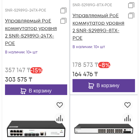
SNR-S2989G-8TX-POE
SNR-S2989G-24TX-POE
Управляемый PoE
Управляемый PoE
коммутатор уровня
коммутатор уровня
2 SNR-S2989G-8TX-
2 SNR-S2989G-24TX-
POE
POE
В наличии
: 10+ шт
В наличии
: 10+ шт
178 573
₸
-
8
%
357 147
₸
-
15
%
164 476
₸
303 575
₸
В корзину
В корзину