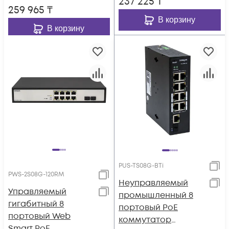
237 225
₸
259 965
₸
В корзину
В корзину
PUS-TS08G-BTi
PWS-2S08G-120RM
Неуправляемый
Управляемый
промышленный 8
гигабитный 8
портовый PoE
портовый Web
коммутатор
Smart PoE