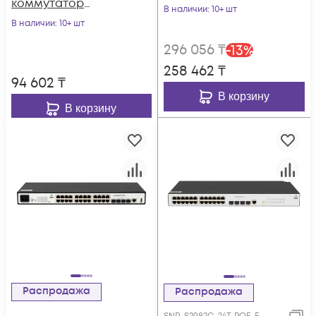
коммутатор
В наличии
: 10+ шт
POWERTONE PUS-
В наличии
: 10+ шт
CC16L-250R с
296 056
₸
-
13
%
изоляцией портов
258 462
₸
94 602
₸
В корзину
В корзину
Распродажа
Распродажа