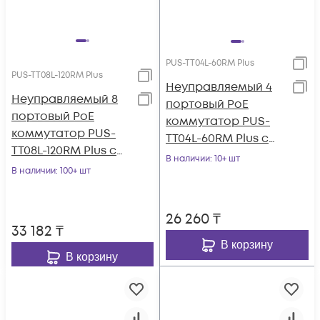
PUS-TT04L-60RM Plus
PUS-TT08L-120RM Plus
Неуправляемый 4
Неуправляемый 8
портовый PoE
портовый PoE
коммутатор PUS-
коммутатор PUS-
TT04L-60RM Plus с
TT08L-120RM Plus с
изоляцией портов и
В наличии
: 10+ шт
изоляцией портов и
В наличии
: 100+ шт
возможностью
возможностью
установки в стойку
установки в стойку
26 260
₸
33 182
₸
В корзину
В корзину