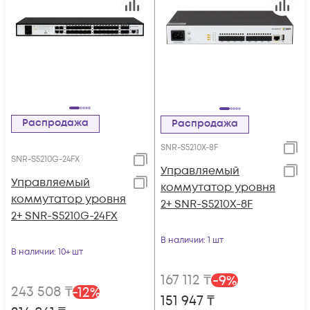
Распродажа
Распродажа
SNR-S5210X-8F
SNR-S5210G-24FX
Управляемый
Управляемый
коммутатор уровня
коммутатор уровня
2+ SNR-S5210X-8F
2+ SNR-S5210G-24FX
В наличии
: 1 шт
В наличии
: 10+ шт
167 112
₸
-
9
%
243 508
₸
-
12
%
151 947
₸