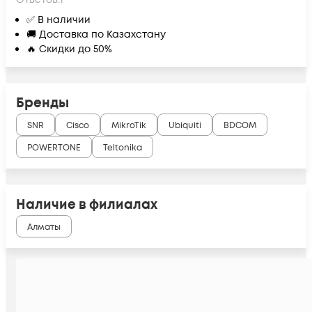
✅ В наличии
🚚 Доставка по Казахстану
🔥 Скидки до 50%
Бренды
SNR
Cisco
MikroTik
Ubiquiti
BDCOM
POWERTONE
Teltonika
Наличие в филиалах
Алматы