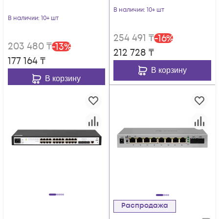
S215Gi-8T-POE
В наличии
: 10+ шт
В наличии
: 10+ шт
254 491
₸
-
16
%
203 480
₸
-
13
%
212 728
₸
177 164
₸
В корзину
В корзину
Распродажа