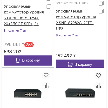
SNR-S2982G-24TE-UPS
Управляемый
Управляемый
коммутатор уровня
коммутатор уровня
3 Orion Beta B26Q,
2 SNR-S2982G-24TE-
20x 1/10GE SFP+, 4x
UPS
10/25GE SFP28, 2x
В наличии
: 7 шт
40GE QSFP+, 2 слота
В наличии
: 7 шт
для Hot Swap БП, не
798 881
₸
-
25
%
входят в комплект
598 202
₸
152 492
₸
В корзину
В корзину