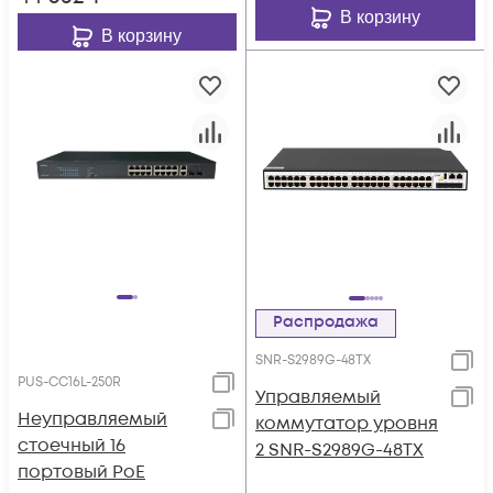
В корзину
В корзину
Распродажа
SNR-S2989G-48TX
PUS-CC16L-250R
Управляемый
Неуправляемый
коммутатор уровня
стоечный 16
2 SNR-S2989G-48TX
портовый PoE