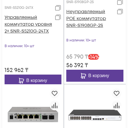
SNR-S1908GP-2S
SNR-S5210G-24TX
Неуправляемый
Управляемый
POE коммутатор
коммутатор уровня
SNR-S1908GP-2S
2+ SNR-S5210G-24TX
В наличии
: 10+ шт
В наличии
: 10+ шт
65 790
₸
-
14
%
56 392
₸
152 962
₸
В корзину
В корзину