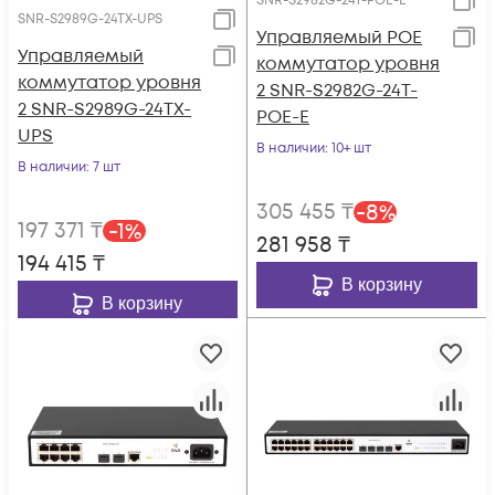
SNR-S2982G-24T-POE-E
SNR-S2989G-24TX-UPS
Управляемый POE
Управляемый
коммутатор уровня
коммутатор уровня
2 SNR-S2982G-24T-
2 SNR-S2989G-24TX-
POE-E
UPS
В наличии
: 10+ шт
В наличии
: 7 шт
305 455
₸
-
8
%
197 371
₸
-
1
%
281 958
₸
194 415
₸
В корзину
В корзину