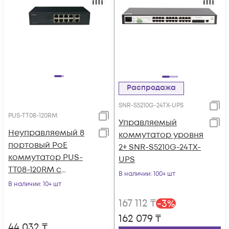
Распродажа
SNR-S5210G-24TX-UPS
PUS-TT08-120RM
Управляемый
Неуправляемый 8
коммутатор уровня
портовый PoE
2+ SNR-S5210G-24TX-
коммутатор PUS-
UPS
TT08-120RM с
В наличии
: 100+ шт
возможностью
В наличии
: 10+ шт
установки в стойку
167 112
₸
-
3
%
162 079
₸
44 032
₸