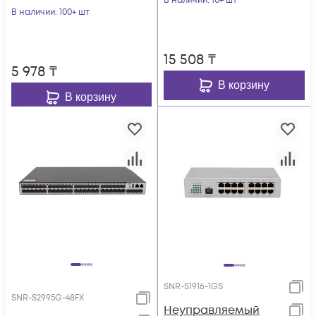
В наличии
: 10+ шт
В наличии
: 100+ шт
15 508
₸
5 978
₸
В корзину
В корзину
SNR-S1916-1GS
SNR-S2995G-48FX
Неуправляемый