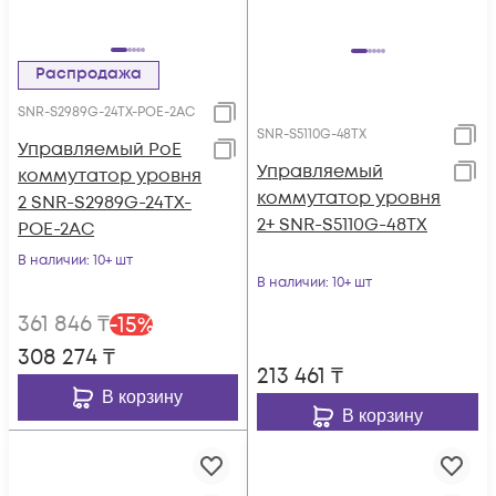
Распродажа
SNR-S2989G-24TX-POE-2AC
SNR-S5110G-48TX
Управляемый PoE
Управляемый
коммутатор уровня
коммутатор уровня
2 SNR-S2989G-24TX-
2+ SNR-S5110G-48TX
POE-2AC
В наличии
: 10+ шт
В наличии
: 10+ шт
361 846
₸
-
15
%
308 274
₸
213 461
₸
В корзину
В корзину