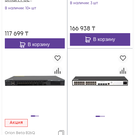
POWERTONE PUS-
В наличии
: 3 шт
коммутатор
В наличии
: 10+ шт
TS08G-BTi с 4
POWERTONE PWS-
портами до 90Вт
2S08G-120RM
166 938
₸
117 699
₸
В корзину
В корзину
Акция
Orion Beta B26Q