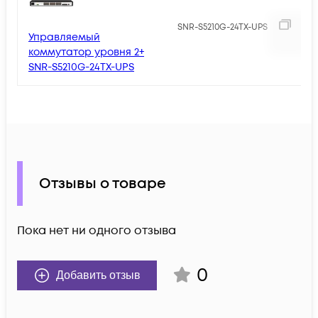
1
SNR-S5210G-24TX-UPS
Управляемый
коммутатор уровня 2+
SNR-S5210G-24TX-UPS
Отзывы о товаре
Пока нет ни одного отзыва
0
Добавить отзыв