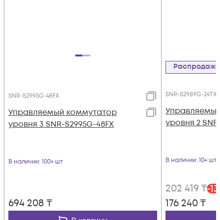
Распродаж
SNR-S2989G-24TX
SNR-S2995G-48FX
Управляемый
Управляемый коммутатор
уровня 2 SNR
уровня 3 SNR-S2995G-48FX
В наличии
: 10+ шт
В наличии
: 100+ шт
202 419
₸
-
13
694 208
₸
176 240
₸