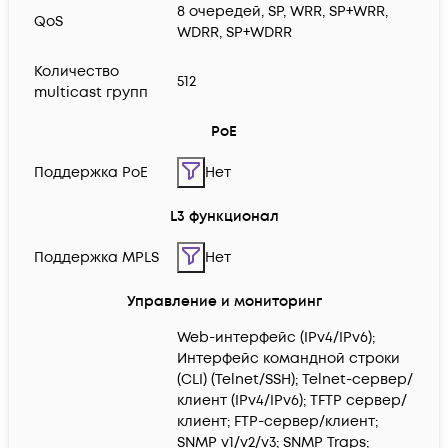
8 очередей, SP, WRR, SP+WRR,
QoS
WDRR, SP+WDRR
Количество
512
multicast групп
PoE
Поддержка PoE
Нет
L3 функционал
Поддержка MPLS
Нет
Управление и мониторинг
Web-интерфейс (IPv4/IPv6);
Интерфейс командной строки
(CLI) (Telnet/SSH); Telnet-сервер/
клиент (IPv4/IPv6); TFTP сервер/
клиент; FTP-сервер/клиент;
SNMP v1/v2/v3; SNMP Traps;