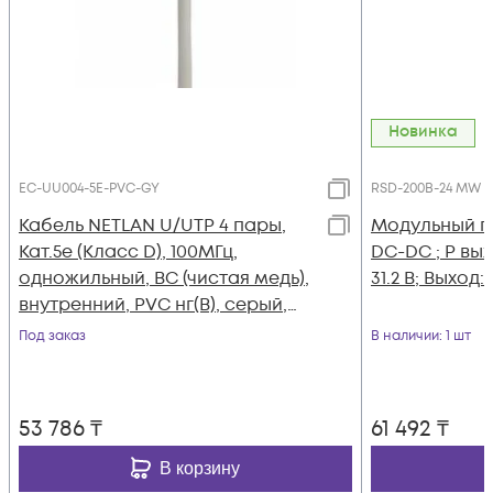
Новинка
EC-UU004-5E-PVC-GY
RSD-200B-24 MW
Кабель NETLAN U/UTP 4 пары,
Модульный п
Кат.5e (Класс D), 100МГц,
DC-DC ; P вых: 
одножильный, BC (чистая медь),
31.2 В; Выход:
внутренний, PVC нг(B), серый,
305м
Под заказ
В наличии
: 1 шт
53 786
₸
61 492
₸
В корзину