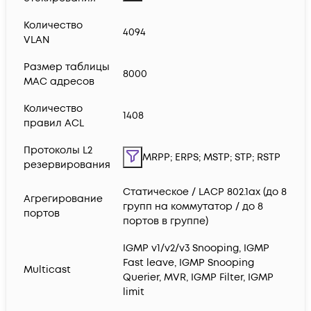
Количество
4094
VLAN
Размер таблицы
8000
MAC адресов
Количество
1408
правил ACL
Протоколы L2
MRPP; ERPS; MSTP; STP; RSTP
резервирования
Статическое / LACP 802.1ax (до 8
Агрегирование
групп на коммутатор / до 8
портов
портов в группе)
IGMP v1/v2/v3 Snooping, IGMP
Fast leave, IGMP Snooping
Multicast
Querier, MVR, IGMP Filter, IGMP
limit