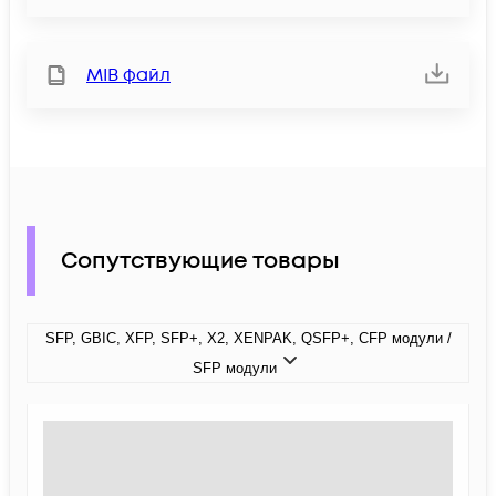
MIB файл
Сопутствующие товары
SFP, GBIC, XFP, SFP+, X2, XENPAK, QSFP+, CFP модули /
SFP модули