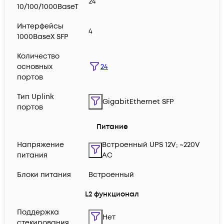
24
10/100/1000BaseT
Интерфейсы
4
1000BaseX SFP
Количество
24
основных
портов
Тип Uplink
GigabitEthernet SFP
портов
Питание
Напряжение
Встроенный UPS 12V; ~220V
питания
AC
Блоки питания
Встроенный
L2 функционал
Поддержка
Нет
стекирования