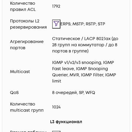
Количество
1792
правил ACL
Протоколы L2
ERPS; MSTP; RSTP; STP
резервирования
Статическое / LACP 802.1ax (до
Агрегирование
28 групп на коммутатор / до 8
портов
портов в группе)
IGMP v1/v2/v3 snooping, IGMP
Fast leave, IGMP Snooping
Multicast
Querier, MVR, IGMP Filter, IGMP
limit
QoS
8 очередей, SP, WFQ
Количество
1024
multicast групп
L3 функционал