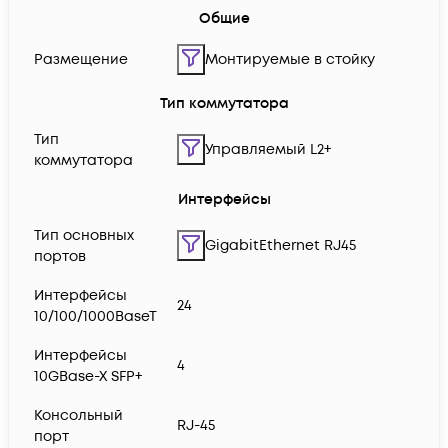
Общие
Размещение
Монтируемые в стойку
Тип коммутатора
Тип
Управляемый L2+
коммутатора
Интерфейсы
Тип основных
GigabitEthernet RJ45
портов
Интерфейсы
24
10/100/1000BaseT
Интерфейсы
4
10GBase-X SFP+
Консольный
RJ-45
порт