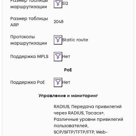
Размер таблицы
512
маршрутизации
Размер таблицы
2048
ARP
Протоколы
Static route
маршрутизации
Поддержка MPLS
Нет
PoE
Поддержка PoE
Нет
Управление и мониторинг
RADIUS, Передача привилегий
через RADIUS, Tacacs+,
Различные уровни привилегий
пользователей,
SCP/SFTP/TFTP/FTP, Web-