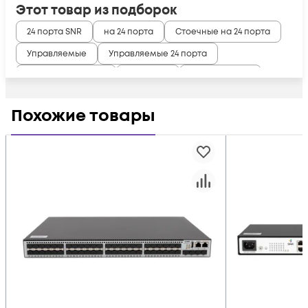
Этот товар из подборок
24 порта SNR
на 24 порта
Стоечные на 24 порта
Управляемые
Управляемые 24 порта
Управляемые SNR
Уровня L2
L2 на 24 порта
RJ45 ERPS
RJ45 MSTP
RJ45 RSTP
RJ45 STP
Похожие товары
SFP Коммутатор