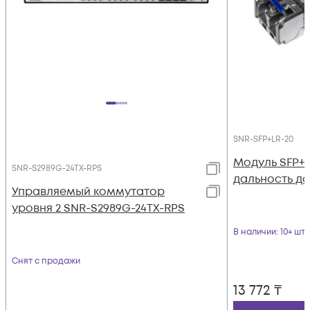
SNR-SFP+LR-20
Модуль SFP+ 
SNR-S2989G-24TX-RPS
дальность до 
Управляемый коммутатор
уровня 2 SNR-S2989G-24TX-RPS
В наличии
: 10+ шт
Снят с продажи
13 772
₸