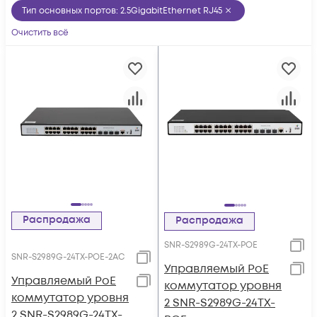
Тип основных портов
:
2.5GigabitEthernet RJ45
Очистить всё
Распродажа
Распродажа
SNR-S2989G-24TX-POE
SNR-S2989G-24TX-POE-2AC
Управляемый PoE
Управляемый PoE
коммутатор уровня
коммутатор уровня
2 SNR-S2989G-24TX-
2 SNR-S2989G-24TX-