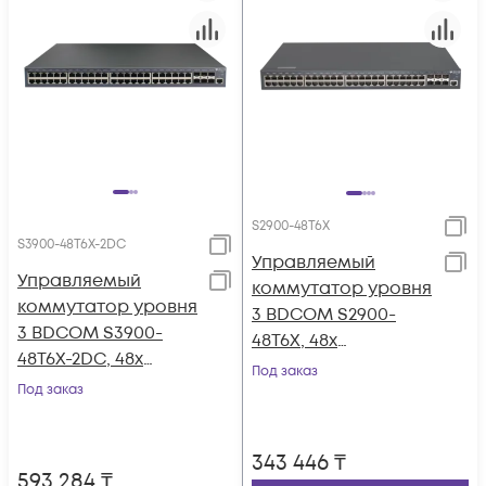
S2900-48T6X
S3900-48T6X-2DC
Управляемый
Управляемый
коммутатор уровня
коммутатор уровня
3 BDCOM S2900-
3 BDCOM S3900-
48T6X, 48x
48T6X-2DC, 48x
10/100/1000Base-T, 6x
Под заказ
10/100/1000Base-T,
Под заказ
1/10GE SFP+, 220VAC
6x 1/10GE SFP+, Hot
Swap БП 1+1, в
343 446
₸
комплекте 2x PSU
593 284
₸