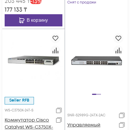
203 445
₸
-
13
%
Снят с продажи
177 133
₸
В корзину
Seller RFB
WS-C3750X-24T-S
SNR-S2989G-24TX-2AC
Коммутатор Cisco
Управляемый
Catalyst WS-C3750X-