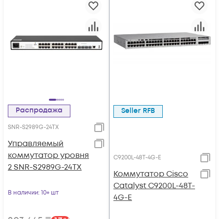
Распродажа
Seller RFB
SNR-S2989G-24TX
Управляемый
коммутатор уровня
C9200L-48T-4G-E
2 SNR-S2989G-24TX
Коммутатор Cisco
Catalyst C9200L-48T-
В наличии
: 10+ шт
4G-E