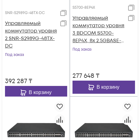
S5700-8EP4X
SNR-S2989G-48TX-DC
Управляемый
Управляемый
коммутатор уровня
коммутатор уровня
3 BDCOM S5700-
2 SNR-S2989G-48TX-
8EP4X, 8x 2.5GBASE-Т
DC
PoE 802.3af/at/bt до
Под заказ
Под заказ
370W, 4x 1/10GE SFP+,
~220V AC
277 648
₸
392 287
₸
В корзину
В корзину