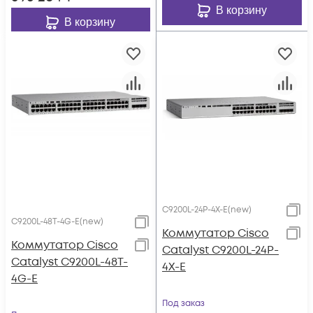
~36-72VDC
В корзину
В корзину
C9200L-24P-4X-E(new)
C9200L-48T-4G-E(new)
Коммутатор Cisco
Коммутатор Cisco
Catalyst C9200L-24P-
Catalyst C9200L-48T-
4X-E
4G-E
Под заказ