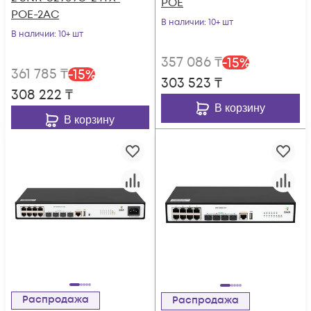
POE
POE-2AC
В наличии
: 10+ шт
В наличии
: 10+ шт
357 086
₸
-
15
%
361 785
₸
-
15
%
303 523
₸
308 222
₸
В корзину
В корзину
Распродажа
Распродажа