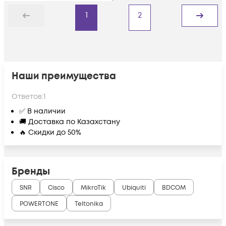
1
2
Назад
Дальше
Наши преимущества
Ответов:
1
✅ В наличии
🚚 Доставка по Казахстану
🔥 Скидки до 50%
Бренды
SNR
Cisco
MikroTik
Ubiquiti
BDCOM
POWERTONE
Teltonika