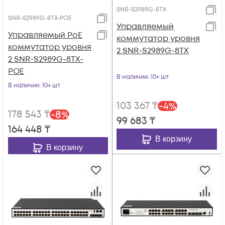
SNR-S2989G-8TX
SNR-S2989G-8TX-POE
Управляемый
Управляемый PoE
коммутатор уровня
коммутатор уровня
2 SNR-S2989G-8TX
2 SNR-S2989G-8TX-
POE
В наличии
: 10+ шт
В наличии
: 10+ шт
103 367
₸
-
4
%
178 543
₸
-
8
%
99 683
₸
164 448
₸
В корзину
В корзину