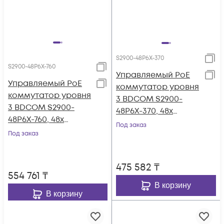
S2900-48P6X-370
S2900-48P6X-760
Управляемый PoE
Управляемый PoE
коммутатор уровня
коммутатор уровня
3 BDCOM S2900-
3 BDCOM S2900-
48P6X-370, 48x
48P6X-760, 48x
10/100/1000Base-T
Под заказ
10/100/1000Base-T
Под заказ
PoE 802.3af/at до
PoE 802.3af/at до
370W, 6x 1/10GE SFP+,
760W, 6x 1/10GE SFP+,
~220V AC
475 582
₸
~220V AC
554 761
₸
В корзину
В корзину