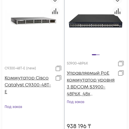
S3900-48P6X
C9300-48T-E (new)
Управляемый PoE
Коммутатор Cisco
коммутатор уровня
Catalyst C9300-48T-
3 BDCOM S3900-
E
48P6X, 48x
10/100/1000BaseT
Под заказ
Под заказ
PoE 802.3af/at до
740W, 6x 1/10GE SFP+,
Hot Swap БП 1+1
938 196
₸