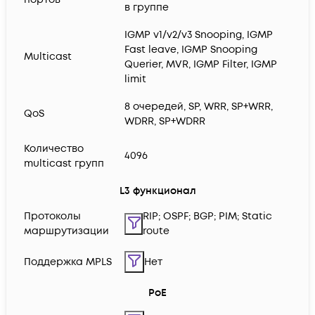
в группе
IGMP v1/v2/v3 Snooping, IGMP
Fast leave, IGMP Snooping
Multicast
Querier, MVR, IGMP Filter, IGMP
limit
8 очередей, SP, WRR, SP+WRR,
QoS
WDRR, SP+WDRR
Количество
4096
multicast групп
L3 функционал
Протоколы
RIP; OSPF; BGP; PIM; Static
маршрутизации
route
Поддержка MPLS
Нет
PoE