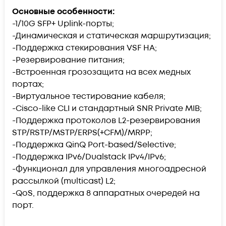
Основные особенности:
-1/10G SFP+ Uplink-порты;
-Динамическая и статическая маршрутизация;
-Поддержка стекирования VSF HA;
-Резервирование питания;
-Встроенная грозозащита на всех медных
портах;
-Виртуальное тестирование кабеля;
-Cisco-like CLI и стандартный SNR Private MIB;
-Поддержка протоколов L2-резервирования
STP/RSTP/MSTP/ERPS(+CFM)/MRPP;
-Поддержка QinQ Port-based/Selective;
-Поддержка IPv6/Dualstack IPv4/IPv6;
-Функционал для управления многоадресной
рассылкой (multicast) L2;
-QoS, поддержка 8 аппаратных очередей на
порт.