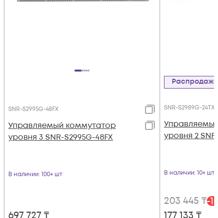
Распродаж
SNR-S2989G-24TX
SNR-S2995G-48FX
Управляемый
Управляемый коммутатор
уровня 2 SNR
уровня 3 SNR-S2995G-48FX
В наличии
: 10+ шт
В наличии
: 100+ шт
203 445
₸
-
1
697 727
₸
177 133
₸