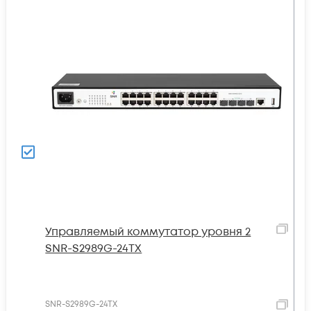
Управляемый коммутатор уровня 2
SNR-S2989G-24TX
SNR-S2989G-24TX