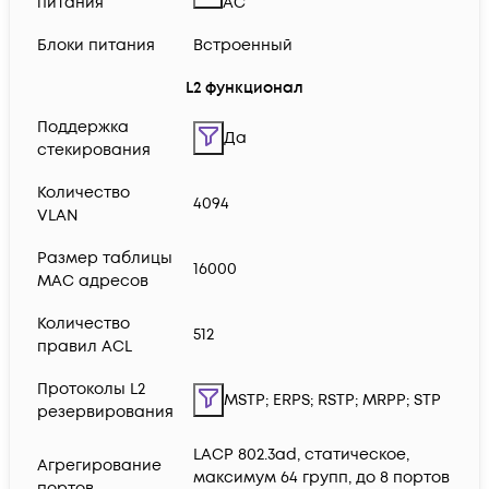
питания
AC
Блоки питания
Встроенный
L2 функционал
Поддержка
Да
стекирования
Количество
4094
VLAN
Размер таблицы
16000
MAC адресов
Количество
512
правил ACL
Протоколы L2
MSTP; ERPS; RSTP; MRPP; STP
резервирования
LACP 802.3ad, статическое,
Агрегирование
максимум 64 групп, до 8 портов
портов