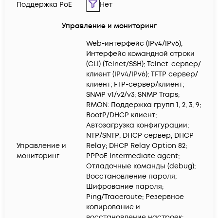
Поддержка PoE
Нет
Управление и мониторинг
Web-интерфейс (IPv4/IPv6);
Интерфейс командной строки
(CLI) (Telnet/SSH); Telnet-сервер/
клиент (IPv4/IPv6); TFTP сервер/
клиент; FTP-сервер/клиент;
SNMP v1/v2/v3; SNMP Traps;
RMON: Поддержка групп 1, 2, 3, 9;
BootP/DHCP клиент;
Автозагрузка конфигурации;
NTP/SNTP; DHCP сервер; DHCP
Управление и
Relay; DHCP Relay Option 82;
мониторинг
PPPoE Intermediate agent;
Отладочные команды (debug);
Восстановление пароля;
Шифрование пароля;
Ping/Traceroute; Резервное
копирование и
восстановление настроек;