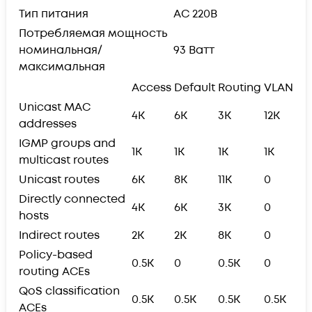
Тип питания
AC 220В
Потребляемая мощность
номинальная/
93 Ватт
максимальная
Access
Default
Routing
VLAN
Unicast MAC
4K
6K
3K
12K
addresses
IGMP groups and
1K
1K
1K
1K
multicast routes
Unicast routes
6K
8K
11K
0
Directly connected
4K
6K
3K
0
hosts
Indirect routes
2K
2K
8K
0
Policy-based
0.5K
0
0.5K
0
routing ACEs
QoS classification
0.5K
0.5K
0.5K
0.5K
ACEs