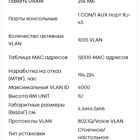
Память DRAM
256 МБ
1 CON/1 AUX порт RJ-
Порты консольные
45
Количество активных
1005 VLAN
VLAN
Таблица MAC адресов
12000 MAC адресов
Наработка на отказ
194,224
(MTBF), час
Максимальный VLAN ID
4000
Высота RM UNIT
1U
Габаритные размеры
4,4х44,5х46
(ВхШхГ) см
Протоколы VLAN
802.1Q/Voice VLAN
Стоечное/
Тип установки
настольное