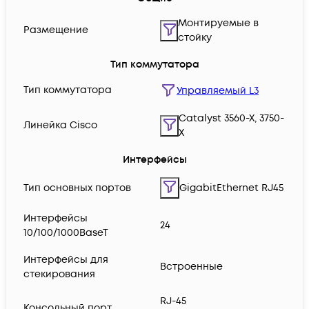
Монтируемые в
Размещение
стойку
Тип коммутатора
Тип коммутатора
Управляемый L3
Catalyst 3560-X, 3750-
Линейка Cisco
X
Интерфейсы
Тип основных портов
GigabitEthernet RJ45
Интерфейсы
24
10/100/1000BaseT
Интерфейсы для
Встроенные
стекирования
RJ-45
Консольный порт