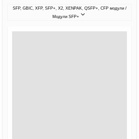
SFP, GBIC, XFP, SFP+, X2, XENPAK, QSFP+, CFP модули /
Модули SFP+