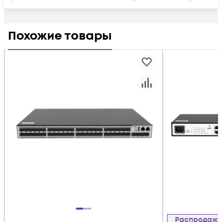
Cisco с поддержкой стекирования
L3 на 24 порта
RJ45 OSPF
Used
Used Cisco
Похожие товары
Распродаж