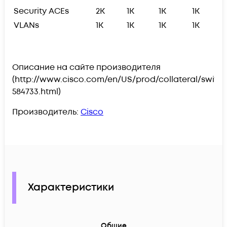
Security ACEs
2K
1K
1K
1K
VLANs
1K
1K
1K
1K
Описание на сайте производителя
(http://www.cisco.com/en/US/prod/collateral/switc
584733.html)
Производитель:
Cisco
Характеристики
Общие