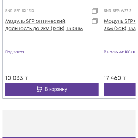
SNR-SFP-SX-1310
SNR-SFP+W37-3
Модуль SFP оптический,
Модуль SFP+
дальность до 2км (12dB), 1310нм
3км (5dB), 13
Под заказ
В наличии
: 100+ шт
10 033
₸
17 460
₸
В корзину