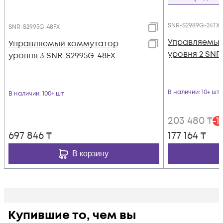
SNR-S2989G-24TX
SNR-S2995G-48FX
Управляемый
Управляемый коммутатор
уровня 2 SNR
уровня 3 SNR-S2995G-48FX
В наличии
: 10+ шт
В наличии
: 100+ шт
203 480
₸
-
1
697 846
₸
177 164
₸
В корзину
Купившие то, чем вы