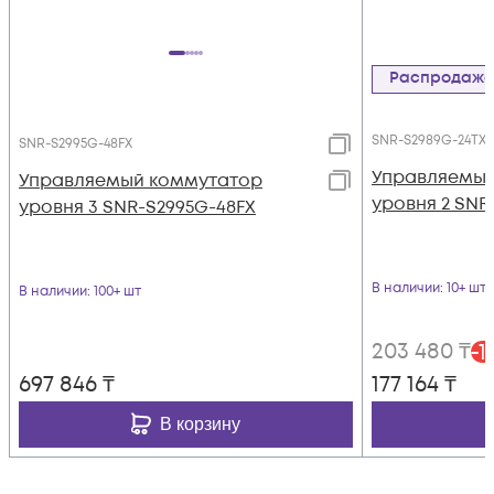
Распродаж
SNR-S2989G-24TX
SNR-S2995G-48FX
Управляемый
Управляемый коммутатор
уровня 2 SNR
уровня 3 SNR-S2995G-48FX
В наличии
: 10+ шт
В наличии
: 100+ шт
203 480
₸
-
1
697 846
₸
177 164
₸
В корзину