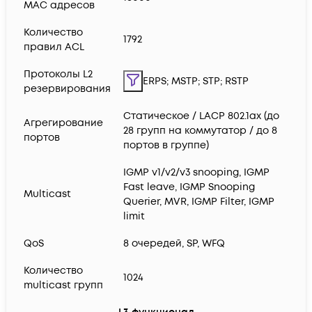
MAC адресов
Количество
1792
правил ACL
Протоколы L2
ERPS; MSTP; STP; RSTP
резервирования
Статическое / LACP 802.1ax (до
Агрегирование
28 групп на коммутатор / до 8
портов
портов в группе)
IGMP v1/v2/v3 snooping, IGMP
Fast leave, IGMP Snooping
Multicast
Querier, MVR, IGMP Filter, IGMP
limit
QoS
8 очередей, SP, WFQ
Количество
1024
multicast групп