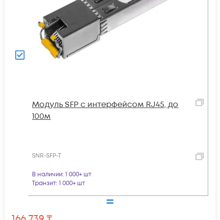
Модуль SFP с интерфейсом RJ45, до
100м
SNR-SFP-T
В наличии
: 1 000+ шт
Транзит
: 1 000+ шт
166 739
₸