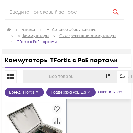
Каталог
Сетевое оборудование
Коммутаторы
Фиксированные коммутаторы
TFortis с PoE портами
Коммутаторы TFortis с PoE портами
По популярности
Все товары
В 
Очистить всё
Бренд
:
TFortis
Поддержка PoE
:
Да