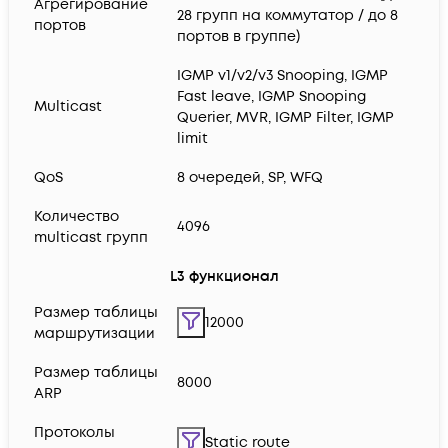
Агрегирование
28 групп на коммутатор / до 8
портов
портов в группе)
IGMP v1/v2/v3 Snooping, IGMP
Fast leave, IGMP Snooping
Multicast
Querier, MVR, IGMP Filter, IGMP
limit
QoS
8 очередей, SP, WFQ
Количество
4096
multicast групп
L3 функционал
Размер таблицы
12000
маршрутизации
Размер таблицы
8000
ARP
Протоколы
Static route