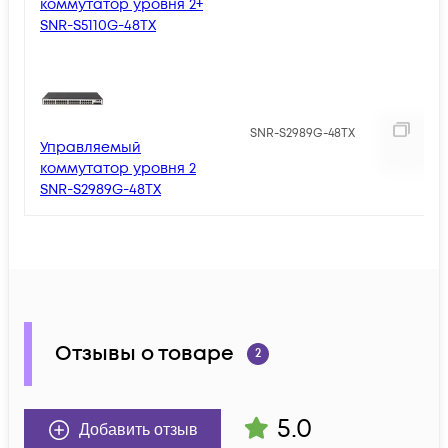
коммутатор уровня 2+
SNR-S5110G-48TX
2
SNR-S2989G-48TX
Управляемый
коммутатор уровня 2
SNR-S2989G-48TX
Отзывы о товаре
2
5.0
Добавить отзыв