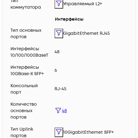
Тип
Управляемый L2+
коммутатора
Интерфейсы
Тип основных
GigabitEthernet RJ45
портов
Интерфейсы
48
10/100/1000BaseT
Интерфейсы
6
10GBase-X SFP+
Консольный
RJ-45
порт
Количество
48
основных
портов
Тип Uplink
10GigabitEthernet SFP+
портов