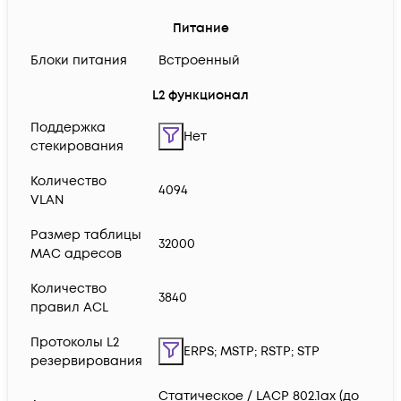
Питание
Блоки питания
Встроенный
L2 функционал
Поддержка
Нет
стекирования
Количество
4094
VLAN
Размер таблицы
32000
MAC адресов
Количество
3840
правил ACL
Протоколы L2
ERPS; MSTP; RSTP; STP
резервирования
Статическое / LACP 802.1ax (до