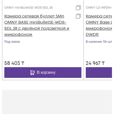
OMNY miniBullet5E-WDS-SDL 28
OMNY LD-MP2M-C
Камера сетевая буллет 5Мп
Камера сете
OMNY BASE miniBullet5E-WDS-
OMNY Base L
SDL 28 с двойной подсветкой и
микрофоном,
микрофоном
DWDR
Под заказ
В наличии
: 10+ шт
58 403
₸
24 967
₸
В корзину