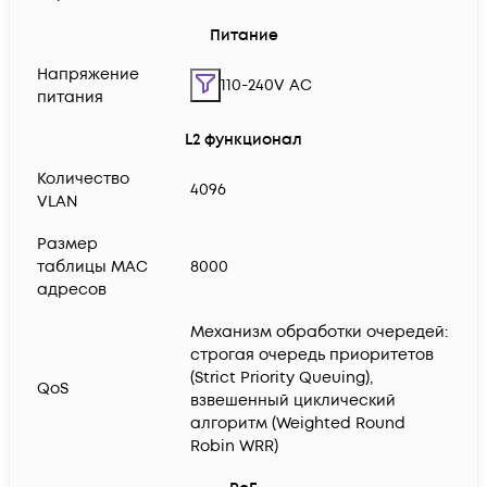
Питание
Напряжение
110-240V AC
питания
L2 функционал
Количество
4096
VLAN
Размер
таблицы MAC
8000
адресов
Механизм обработки очередей:
строгая очередь приоритетов
(Strict Priority Queuing),
QoS
взвешенный циклический
алгоритм (Weighted Round
Robin WRR)