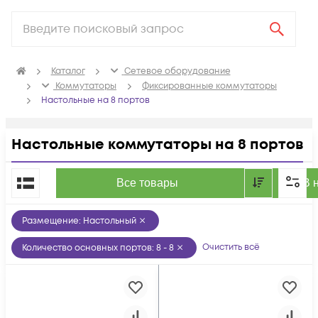
Каталог
Сетевое оборудование
Коммутаторы
Фиксированные коммутаторы
Настольные на 8 портов
Настольные коммутаторы на 8 портов
По популярности
Все товары
В 
Размещение
:
Настольный
Очистить всё
Количество основных портов
:
8 - 8