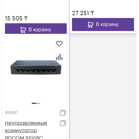
27 251
₸
15 505
₸
В корзину
В корзину
S1008C
Неуправляемый
коммутатор
BDCOM S1008C