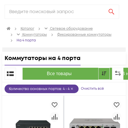
Каталог
Сетевое оборудование
Коммутаторы
Фиксированные коммутаторы
На 4 порта
Коммутаторы на 4 порта
По популярности
Все товары
В 
Очистить всё
Количество основных портов
:
4 - 4