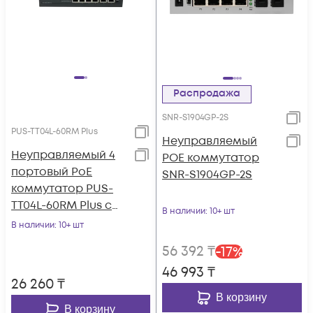
Распродажа
SNR-S1904GP-2S
PUS-TT04L-60RM Plus
Неуправляемый
Неуправляемый 4
POE коммутатор
портовый PoE
SNR-S1904GP-2S
коммутатор PUS-
TT04L-60RM Plus с
В наличии
: 10+ шт
изоляцией портов и
В наличии
: 10+ шт
возможностью
56 392
₸
-
17
%
установки в стойку
46 993
₸
26 260
₸
В корзину
В корзину