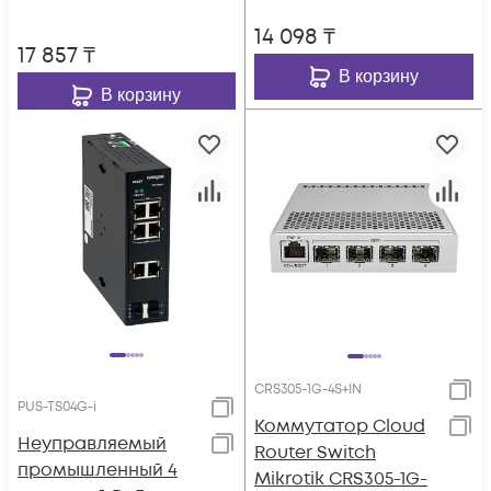
14 098
₸
17 857
₸
В корзину
В корзину
CRS305-1G-4S+IN
PUS-TS04G-i
Коммутатор Cloud
Неуправляемый
Router Switch
промышленный 4
Mikrotik CRS305-1G-