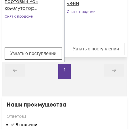
портовый PoE
4S+IN
коммутатор
Снят с продажи
POWERTONE PUS-
Снят с продажи
TS04G-i
Узнать о поступлении
Узнать о поступлении
1
Назад
Дальше
Наши преимущества
Ответов:
1
✅ В наличии