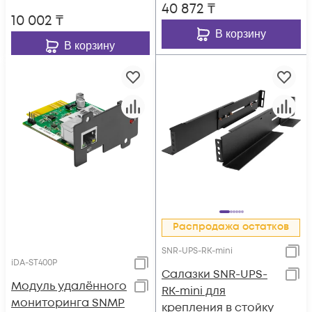
40 872
₸
10 002
₸
В корзину
В корзину
Распродажа остатков
SNR-UPS-RK-mini
iDA-ST400P
Cалазки SNR-UPS-
Модуль удалённого
RK-mini для
мониторинга SNMP
крепления в стойку