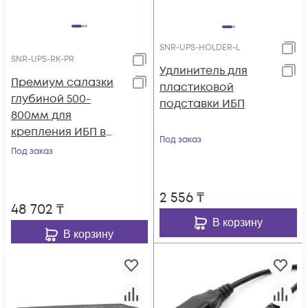
SNR-UPS-HOLDER-L
SNR-UPS-RK-PR
Удлинитель для
Премиум салазки
пластиковой
глубиной 500-
подставки ИБП
800мм для
крепления ИБП в
Под заказ
стойку
Под заказ
2 556
₸
48 702
₸
В корзину
В корзину