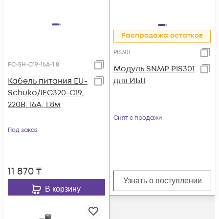
Распродажа остатков
PIS301
PC-SH-C19-16A-1.8
Модуль SNMP PIS301
для ИБП
Кабель питания EU-
Schuko/IEC320-C19,
220B, 16А, 1.8м
Снят с продажи
Под заказ
11 870
₸
Узнать о поступлении
В корзину