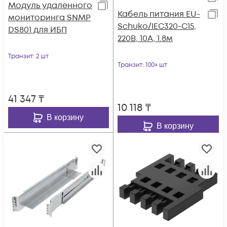
Модуль удаленного
Кабель питания EU-
мониторинга SNMP
Schuko/IEC320-C15,
DS801 для ИБП
220B, 10А, 1.8м
Транзит
: 2 шт
Транзит
: 100+ шт
41 347
₸
10 118
₸
В корзину
В корзину