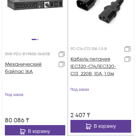
PC-C14-C13-10A-1.0-B
SNR-PDU-BYPASS-06A01B
Кабель питания
Механический
IEC320-C14/IEC320-
байпас 16А
C13, 220B, 10А, 1.0м
Под заказ
Под заказ
2 407
₸
80 086
₸
В корзину
В корзину