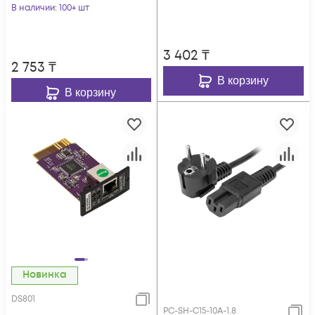
В наличии
: 100+ шт
3 402
₸
2 753
₸
В корзину
В корзину
Новинка
DS801
PC-SH-C15-10A-1.8