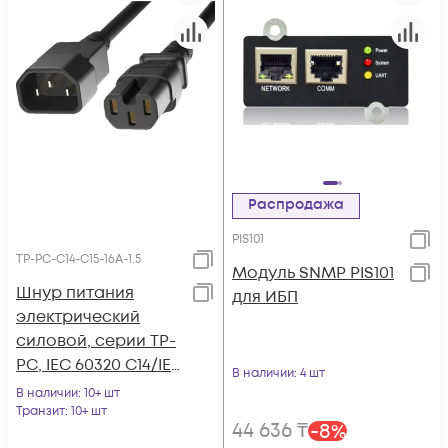
Распродажа
PIS101
TP-PC-С14-C15-16A-1.5
Модуль SNMP PIS101
Шнур питания
для ИБП
электрический
силовой, серии TP-
PC, IEC 60320 С14/IEC
В наличии
: 4 шт
60320 С15 прямой,
В наличии
: 10+ шт
250B, 16A, 3х1.5 мм2,
Транзит
: 10+ шт
44 636
₸
-
8
%
1.5 м, черный