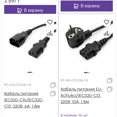
3 591
₸
В корзину
В корзину
PC-SH-C13-10A-1.8
PC-C14-C13-6A-1.8
Кабель питания EU-
Кабель питания
Schuko/IEC320-C13,
IEC320-C14/IEC320-
220B, 10А, 1.8м
C13, 220B, 6А, 1.8м
В наличии
: 10+ шт