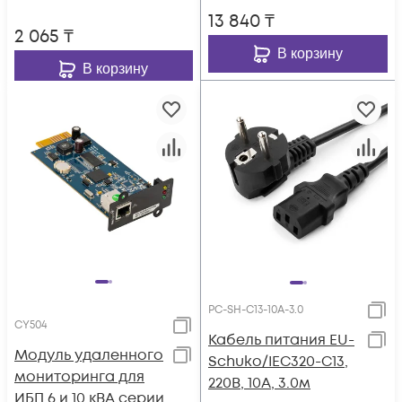
13 840
₸
2 065
₸
В корзину
В корзину
PC-SH-C13-10A-3.0
CY504
Кабель питания EU-
Модуль удаленного
Schuko/IEC320-C13,
мониторинга для
220B, 10А, 3.0м
ИБП 6 и 10 кВА серии