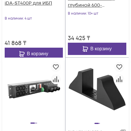
iDA-ST400P для ИБП
глубиной 600-
800мм, ИБП серии
В наличии
: 10+ шт
В наличии
: 4 шт
SNR-UPS
34 425
₸
41 868
₸
В корзину
В корзину