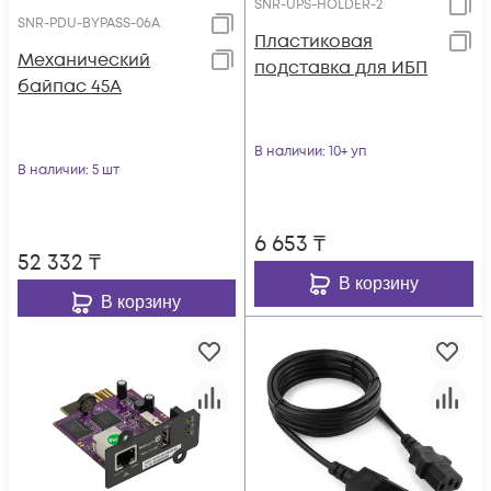
SNR-UPS-HOLDER-2
SNR-PDU-BYPASS-06A
Пластиковая
Механический
подставка для ИБП
байпас 45А
В наличии
: 10+ уп
В наличии
: 5 шт
6 653
₸
52 332
₸
В корзину
В корзину