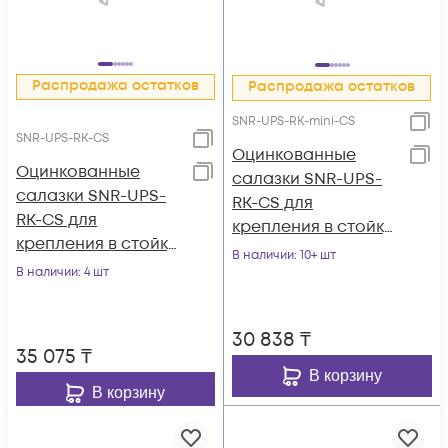
Распродажа остатков
Распродажа остатков
SNR-UPS-RK-mini-CS
SNR-UPS-RK-CS
Оцинкованные
Оцинкованные
cалазки SNR-UPS-
салазки SNR-UPS-
RK-CS для
RK-CS для
крепления в стойку
крепления в стойку
глубиной 600-
В наличии
: 10+ шт
ИБП серии SNR-UPS
В наличии
: 4 шт
800мм, ИБП серии
SNR-UPS
30 838
₸
35 075
₸
В корзину
В корзину