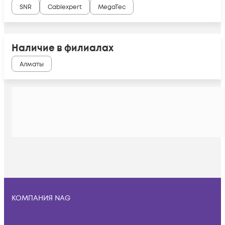
SNR
Cablexpert
MegaTec
Наличие в филиалах
Алматы
КОМПАНИЯ NAG