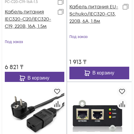
PC-C20-C19-16A-1.5
Кабель питания EU-
Кабель питания
Schuko/IEC320-C13,
IEC320-C20/IEC320-
220B, 6А, 1.8м
C19, 220B, 16А, 1.5м
Под заказ
Под заказ
1 913
₸
6 821
₸
В корзину
В корзину