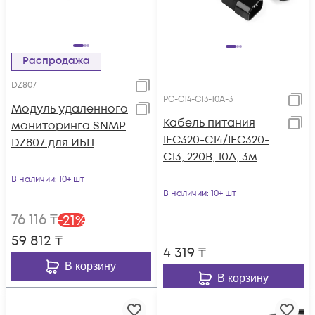
Распродажа
DZ807
PC-C14-C13-10A-3
Модуль удаленного
Кабель питания
мониторинга SNMP
IEC320-C14/IEC320-
DZ807 для ИБП
C13, 220B, 10А, 3м
В наличии
: 10+ шт
В наличии
: 10+ шт
76 116
₸
-
21
%
59 812
₸
4 319
₸
В корзину
В корзину