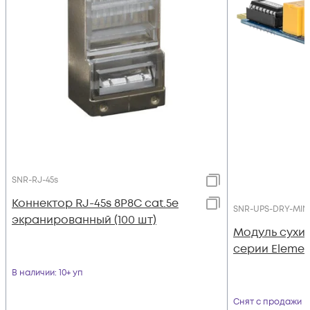
SNR-RJ-45s
Коннектор RJ-45s 8P8C cat.5e
SNR-UPS-DRY-MIN
экранированный (100 шт)
Модуль сухих
серии Elemen
В наличии
: 10+ уп
Снят с продажи