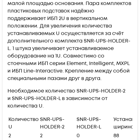
малой площадью основания. Пара комплектов
пластиковых подставок надёжно
поддерживает ИБП 2U в вертикальном
положении. Для увеличения количества
устанавливаемых U осуществляется за счёт
дополнительного комплекта
SNR-UPS-HOLDER-
L
. 1 штука увеличивает устанавливаемое
оборудование на 1U. Совместимо со
стоечными ИБП серии Element, Intelligent, MXPL
и ИБП Line-Interactive. Крепление между собой
специальными пазами друг в друга.
Необходимое количество
SNR-UPS-HOLDER-2
и SNR-UPS-HOLDER-L в зависимости от
количества U.
Количество
SNR-UPS-
SNR-UPS-
Устанавл
U
HOLDER-2
HOLDER-L
ширина, 
2
2
0
88