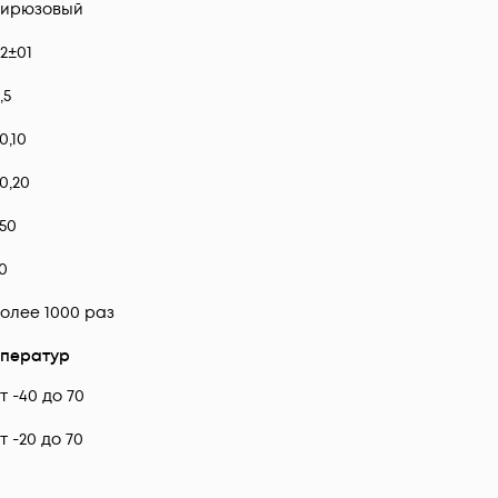
Бирюзовый
2±01
,5
0,10
0,20
50
0
олее 1000 раз
ператур
т -40 до 70
т -20 до 70