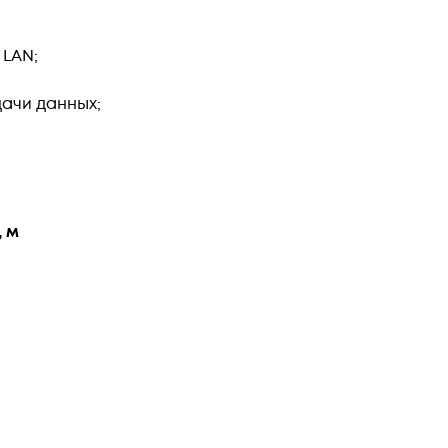
 LAN;
ачи данных;
, м