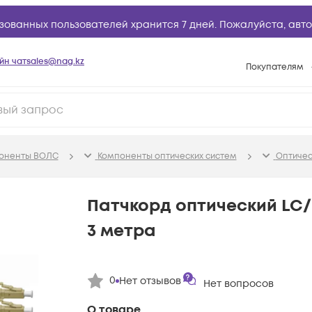
зованных пользователей хранится 7 дней. Пожалуйста,
авто
йн чат
sales@nag.kz
Покупателям
Способы опла
Условия доста
Гарантийное о
поненты ВОЛС
Компоненты оптических систем
Оптичес
Возврат товар
Вопросы и отв
Патчкорд оптический LC
Техническая п
3 метра
База знаний
Конфигуратор
0
Нет отзывов
Нет вопросов
О товаре