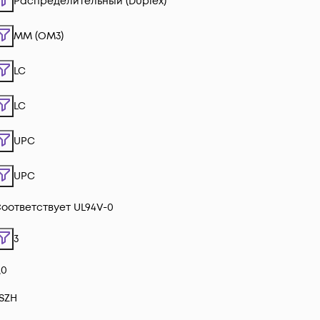
Распределительный (Duplex)
MM (OM3)
LC
LC
UPC
UPC
оответствует UL94V-0
3
,0
SZH