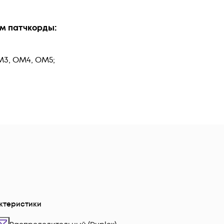
м патчкорды:
M3, OM4, OM5;
ктеристики