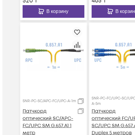
520
₸
465
₸
В корзину
В корзин
SNR-PC-FC/UPC-SC/UPC
SNR-PC-SC/APC-FC/UPC-A-1m
A-5m
Патчкорд
Патчкорд
оптический SC/APC-
оптический FC/U
FC/UPC SM G.657.A1 1
SC/UPC SM G.657.
метр
Duplex 5 метров