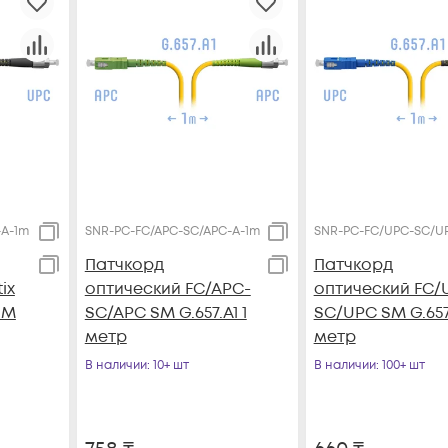
-A-1m
SNR-PC-FC/APC-SC/APC-A-1m
SNR-PC-FC/UPC-SC/U
Патчкорд
Патчкорд
ix
оптический FC/APC-
оптический FC/
SM
SC/APC SM G.657.A1 1
SC/UPC SM G.657.
метр
метр
В наличии
: 10+ шт
В наличии
: 100+ шт