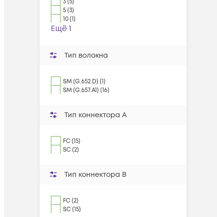
3 (5)
5 (3)
10 (1)
Ещё 1
Тип волокна
SM (G.652.D) (1)
SM (G.657.A1) (16)
Тип коннектора A
FC (15)
SC (2)
Тип коннектора B
FC (2)
SC (15)