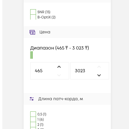
SNR
(
15
)
B-OptiX
(
2
)
Цена
Диапазон
(
465 ₸ - 3 023 ₸
)
Длина патч-корда, м
0,5 (1)
1 (6)
2 (1)