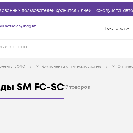
зованных пользователей хранится 7 дней. Пожалуйста,
авто
йн чат
sales@nag.kz
Покупателям
Способы опла
Условия доста
Гарантийное о
поненты ВОЛС
Компоненты оптических систем
Оптичес
Возврат товар
Вопросы и отв
рды SM FC-SC
17
товаров
Техническая п
База знаний
Конфигуратор