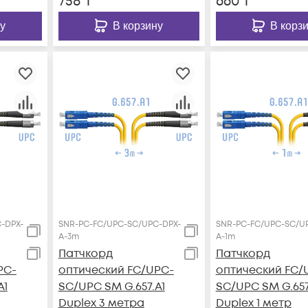
758
₸
660
₸
у
В корзину
В корз
-DPX-
SNR-PC-FC/UPC-SC/UPC-DPX-
SNR-PC-FC/UPC-SC/U
A-3m
A-1m
Патчкорд
Патчкорд
PC-
оптический FC/UPC-
оптический FC/
A1
SC/UPC SM G.657.A1
SC/UPC SM G.657
Duplex 3 метра
Duplex 1 метр