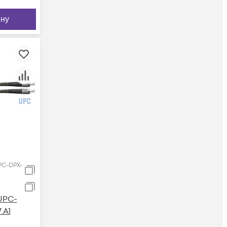
ину
PC-DPX-
UPC-
.A1