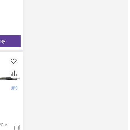
ину
PC-A-