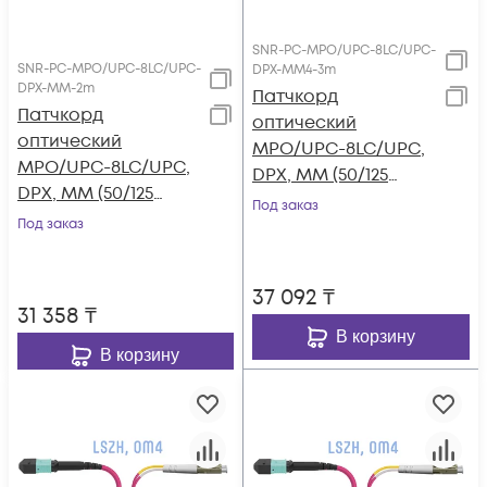
SNR-PC-MPO/UPC-8LC/UPC-
SNR-PC-MPO/UPC-8LC/UPC-
DPX-MM4-3m
DPX-MM-2m
Патчкорд
Патчкорд
оптический
оптический
MPO/UPC-8LC/UPC,
MPO/UPC-8LC/UPC,
DPX, MM (50/125
DPX, MM (50/125
OM4), 3 метра
Под заказ
OM3), 2 метра
Под заказ
37 092
₸
31 358
₸
В корзину
В корзину