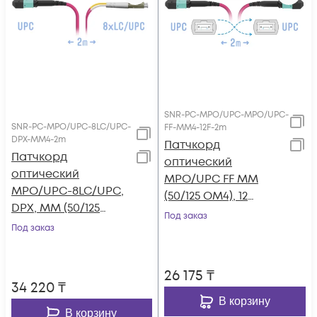
SNR-PC-MPO/UPC-MPO/UPC-
SNR-PC-MPO/UPC-8LC/UPC-
FF-MM4-12F-2m
DPX-MM4-2m
Патчкорд
Патчкорд
оптический
оптический
MPO/UPC FF MM
MPO/UPC-8LC/UPC,
(50/125 OM4), 12
DPX, MM (50/125
волокон, 2 метра
Под заказ
OM4), 2 метра
Под заказ
(Cross)
26 175
₸
34 220
₸
В корзину
В корзину