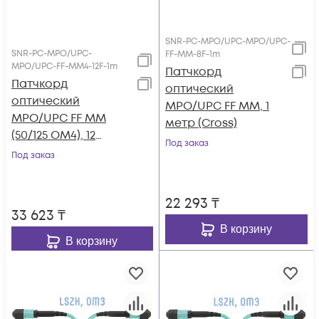
SNR-PC-MPO/UPC-MPO/UPC-
SNR-PC-MPO/UPC-
FF-MM-8F-1m
MPO/UPC-FF-MM4-12F-1m
Патчкорд
Патчкорд
оптический
оптический
MPO/UPC FF MM, 1
MPO/UPC FF MM
метр (Cross)
(50/125 OM4), 12
Под заказ
волокон, 1 метр
Под заказ
(Cross)
22 293
₸
33 623
₸
В корзину
В корзину