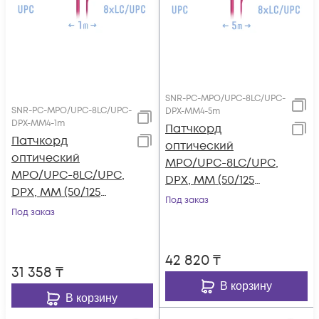
SNR-PC-MPO/UPC-8LC/UPC-
SNR-PC-MPO/UPC-8LC/UPC-
DPX-MM4-5m
DPX-MM4-1m
Патчкорд
Патчкорд
оптический
оптический
MPO/UPC-8LC/UPC,
MPO/UPC-8LC/UPC,
DPX, MM (50/125
DPX, MM (50/125
OM4), 5 метров
Под заказ
OM4), 1 метр
Под заказ
42 820
₸
31 358
₸
В корзину
В корзину