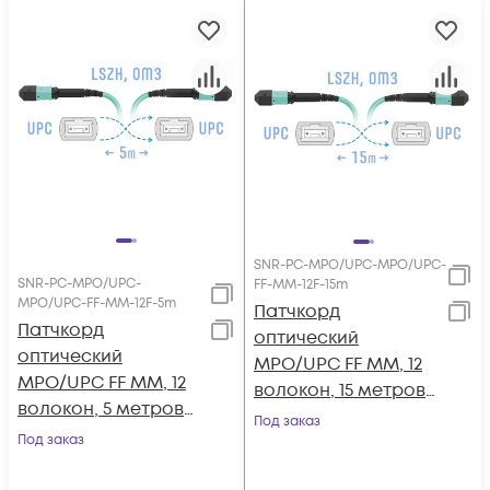
SNR-PC-MPO/UPC-MPO/UPC-
SNR-PC-MPO/UPC-
FF-MM-12F-15m
MPO/UPC-FF-MM-12F-5m
Патчкорд
Патчкорд
оптический
оптический
MPO/UPC FF MM, 12
MPO/UPC FF MM, 12
волокон, 15 метров
волокон, 5 метров
(Cross)
Под заказ
(Cross)
Под заказ