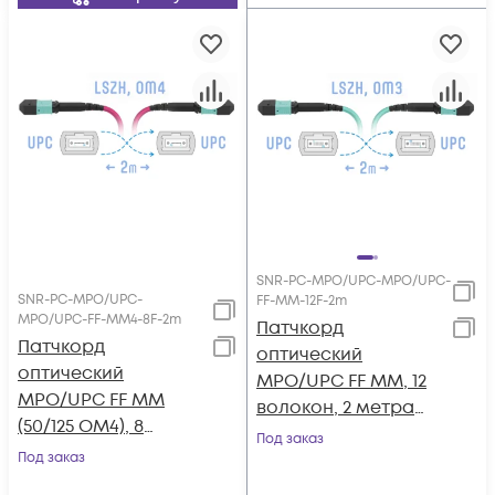
SNR-PC-MPO/UPC-MPO/UPC-
SNR-PC-MPO/UPC-
FF-MM-12F-2m
MPO/UPC-FF-MM4-8F-2m
Патчкорд
Патчкорд
оптический
оптический
MPO/UPC FF MM, 12
MPO/UPC FF MM
волокон, 2 метра
(50/125 OM4), 8
(Cross)
Под заказ
волокон, 2 метра
Под заказ
(Cross)