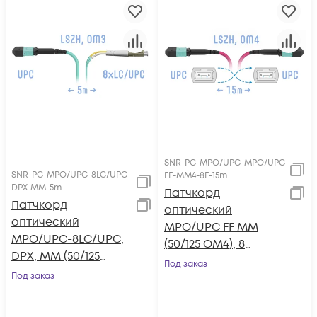
SNR-PC-MPO/UPC-MPO/UPC-
SNR-PC-MPO/UPC-8LC/UPC-
FF-MM4-8F-15m
DPX-MM-5m
Патчкорд
Патчкорд
оптический
оптический
MPO/UPC FF MM
MPO/UPC-8LC/UPC,
(50/125 OM4), 8
DPX, MM (50/125
волокон, 15 метра
Под заказ
OM3), 5 метров
Под заказ
(Cross)