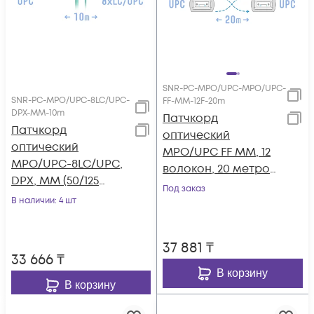
SNR-PC-MPO/UPC-MPO/UPC-
SNR-PC-MPO/UPC-8LC/UPC-
FF-MM-12F-20m
DPX-MM-10m
Патчкорд
Патчкорд
оптический
оптический
MPO/UPC FF MM, 12
MPO/UPC-8LC/UPC,
волокон, 20 метров
DPX, MM (50/125
(Cross)
Под заказ
OM3), 10 метров
В наличии
: 4 шт
37 881
₸
33 666
₸
В корзину
В корзину