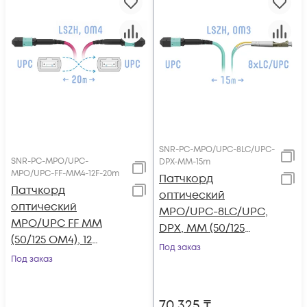
SNR-PC-MPO/UPC-8LC/UPC-
SNR-PC-MPO/UPC-
DPX-MM-15m
MPO/UPC-FF-MM4-12F-20m
Патчкорд
Патчкорд
оптический
оптический
MPO/UPC-8LC/UPC,
MPO/UPC FF MM
DPX, MM (50/125
(50/125 OM4), 12
OM3), 15 метров
Под заказ
волокон, 20 метров
Под заказ
(Cross)
70 325
₸