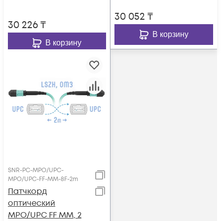
30 052
₸
30 226
₸
В корзину
В корзину
SNR-PC-MPO/UPC-
MPO/UPC-FF-MM-8F-2m
Патчкорд
оптический
MPO/UPC FF MM, 2