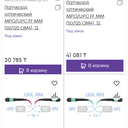
MPO/UPC-FF-MM4-12F-5m
Патчкорд
Патчкорд
оптический
оптический
MPO/UPC FF MM
MPO/UPC FF MM
(50/125 OM4), 12
(50/125 OM4), 12
волокон, 3 метра
Под заказ
волокон, 5 метров
Под заказ
(Cross)
(Cross)
41 081
₸
30 785
₸
В корзину
В корзину