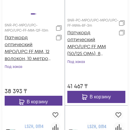
SNR-PC-MPO/UPC-MPO/UPC-
SNR-PC-MPO/UPC-
FF-MM4-8F-3m
MPO/UPC-FF-MM-12F-10m
Патчкорд
Патчкорд
оптический
оптический
MPO/UPC FF MM
MPO/UPC FF MM, 12
(50/125 OM4), 8
волокон, 10 метров
волокон, 3 метра
Под заказ
(Cross)
Под заказ
(Cross)
41 467
₸
38 393
₸
В корзину
В корзину