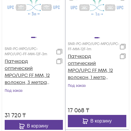
SNR-PC-MPO/UPC-MPO/UPC-
SNR-PC-MPO/UPC-
FF-MM-12F-1m
MPO/UPC-FF-MM-12F-3m
Патчкорд
Патчкорд
оптический
оптический
MPO/UPC FF MM, 12
MPO/UPC FF MM, 12
волокон, 1 метр
волокон, 3 метра
(Cross)
Под заказ
(Cross)
Под заказ
17 068
₸
31 720
₸
В корзину
В корзину