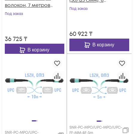
(50/125 OM4), 8
волокон, 7 метров
волокон, 20 метров
Под заказ
(Cross)
Под заказ
(Cross)
60 922
₸
36 725
₸
В корзину
В корзину
SNR-PC-MPO/UPC-MPO/UPC-
SNR-PC-MPO/UPC-
FF-MM-8F-5m