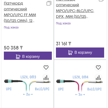
Патчкорд
оптический
оптический
MPO/UPC-8LC/UPC,
MPO/UPC FF MM
DPX, MM (50/125
(50/125 OM4), 12
OM3), 3 метра
Под заказ
волокон, 15 метров
Под заказ
(Cross)
31 161
₸
50 358
₸
В корзину
В корзину