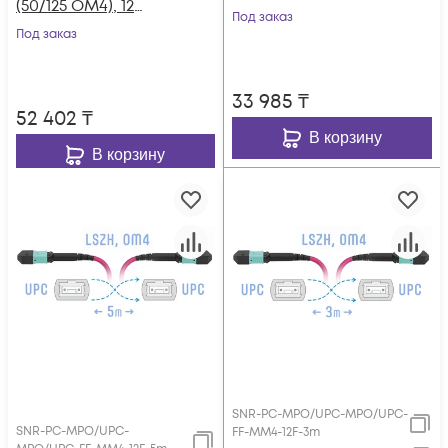
(50/125 OM4), 12
волокон, 7 метров
Под заказ
волокон, 10 метров
Под заказ
(Cross)
(Cross)
33 985
₸
52 402
₸
В корзину
В корзину
SNR-PC-MPO/UPC-MPO/UPC-
SNR-PC-MPO/UPC-
FF-MM4-12F-3m