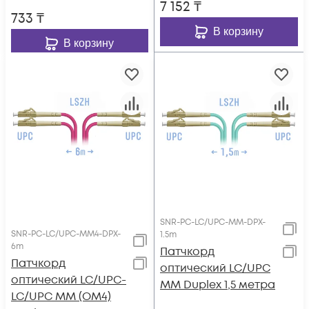
7 152
₸
733
₸
В корзину
В корзину
SNR-PC-LC/UPC-MM-DPX-
SNR-PC-LC/UPC-MM4-DPX-
1.5m
6m
Патчкорд
Патчкорд
оптический LC/UPC
оптический LC/UPC-
MM Duplex 1,5 метра
LC/UPC MM (OM4)