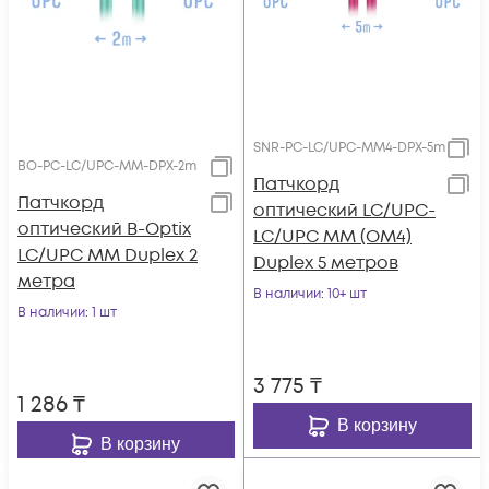
SNR-PC-LC/UPC-MM4-DPX-5m
BO-PC-LC/UPC-MM-DPX-2m
Патчкорд
Патчкорд
оптический LC/UPC-
оптический B-Optix
LC/UPC MM (OM4)
LC/UPC MM Duplex 2
Duplex 5 метров
метра
В наличии
: 10+ шт
В наличии
: 1 шт
3 775
₸
1 286
₸
В корзину
В корзину