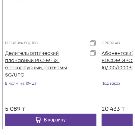
PLC-M-1x4-SC/UPC
GP1702-4G
Делитель оптический
Абонентский
планарный PLC-M-1x4,
BDCOM GPON,
бескорпусный, разъемы
10/100/1000Ba
SC/UPC
В наличии
: 10+ шт
Под заказ
5 089
₸
20 433
₸
В корзину