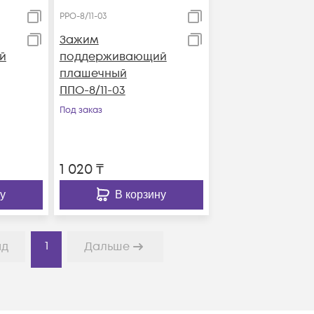
PPO-8/11-03
Зажим
й
поддерживающий
плашечный
ППО-8/11-03
Под заказ
1 020
₸
у
В корзину
1
ад
Дальше