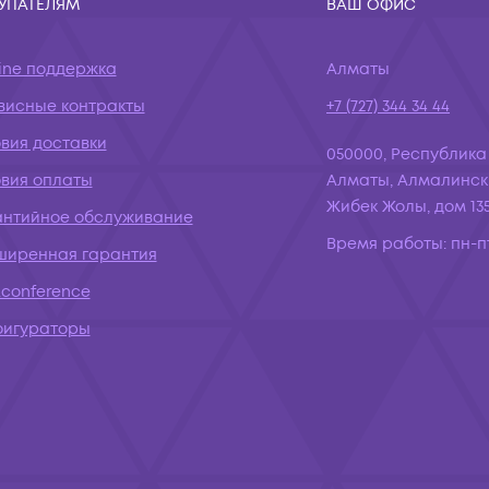
УПАТЕЛЯМ
ВАШ ОФИС
ine поддержка
Алматы
висные контракты
+7 (727) 344 34 44
вия доставки
050000, Республика
овия оплаты
Алматы, Алмалинск
Жибек Жолы, дом 135
антийное обслуживание
Время работы:
пн-пт
ширенная гарантия
conference
фигураторы