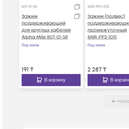
807-01-58
SNR-PP2-1015
Зажим
Зажим (подвес)
поддерживающий
поддерживающи
для круглых кабелей
промежуточный
Alpha Mile 807-01-58
SNR-PP2-1015
Под заказ
Под заказ
191
₸
2 287
₸
В корзину
В корзин
Наз