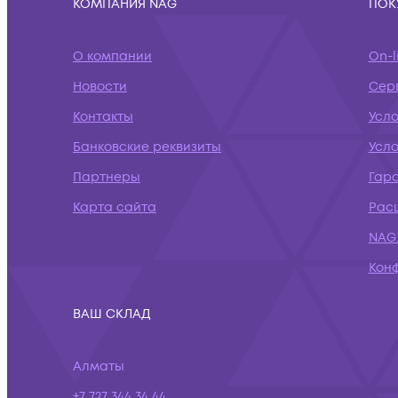
КОМПАНИЯ NAG
ПОК
О компании
On-l
Новости
Сер
Контакты
Усло
Банковские реквизиты
Усл
Партнеры
Гар
Карта сайта
Рас
NAG.
Кон
ВАШ СКЛАД
Алматы
+7 727 344 34 44