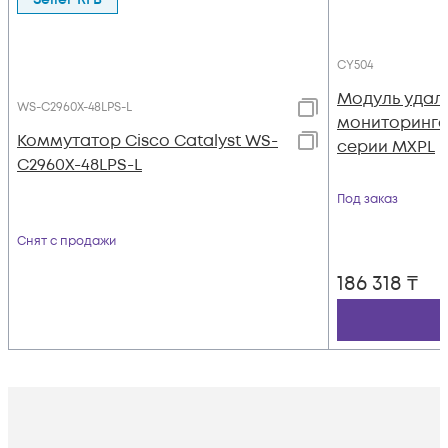
CY504
Модуль удал
WS-C2960X-48LPS-L
мониторинга 
Коммутатор Cisco Catalyst WS-
серии MXPL
C2960X-48LPS-L
Под заказ
Снят с продажи
186 318
₸