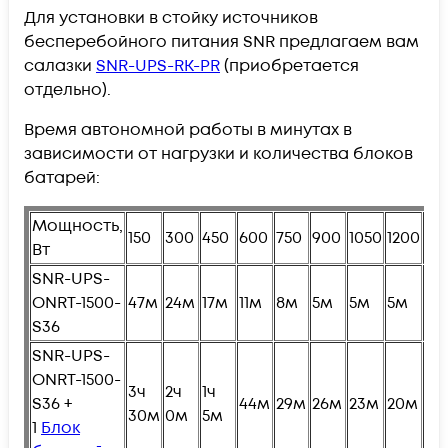
Для установки в стойку источников
бесперебойного питания SNR предлагаем вам
салазки
SNR-UPS-RK-PR
(приобретается
отдельно).
Время автономной работы в минутах в
зависимости от нагрузки и количества блоков
батарей:
Мощность,
150
300
450
600
750
900
1050
1200
13
Вт
SNR-UPS-
ONRT-1500-
47м
24м
17м
11м
8м
5м
5м
5м
5м
S36
SNR-UPS-
ONRT-1500-
3ч
2ч
1ч
S36 +
44м
29м
26м
23м
20м
18
30м
0м
5м
1
Блок