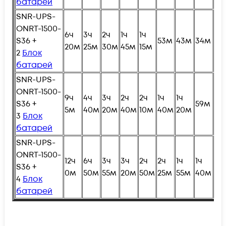
батарей
SNR-UPS-
ONRT-1500-
6ч
3ч
2ч
1ч
1ч
S36 +
53м
43м
34м
29
20м
25м
30м
45м
15м
2
Блок
батарей
SNR-UPS-
ONRT-1500-
9ч
4ч
3ч
2ч
2ч
1ч
1ч
S36 +
59м
49
5м
40м
20м
40м
10м
40м
20м
3
Блок
батарей
SNR-UPS-
ONRT-1500-
12ч
6ч
3ч
3ч
2ч
2ч
1ч
1ч
1ч
S36 +
0м
50м
55м
20м
50м
25м
55м
40м
20
4
Блок
батарей