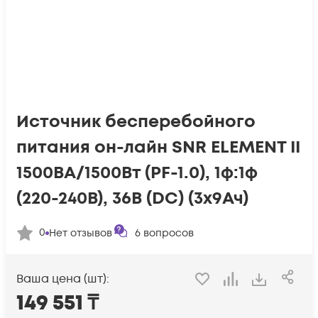
Источник бесперебойного
питания он-лайн SNR ELEMENT II
1500ВА/1500Вт (PF-1.0), 1ф:1ф
(220-240В), 36В (DC) (3x9Ач)
0
Нет отзывов
6
вопросов
Ваша цена (шт):
149 551
₸