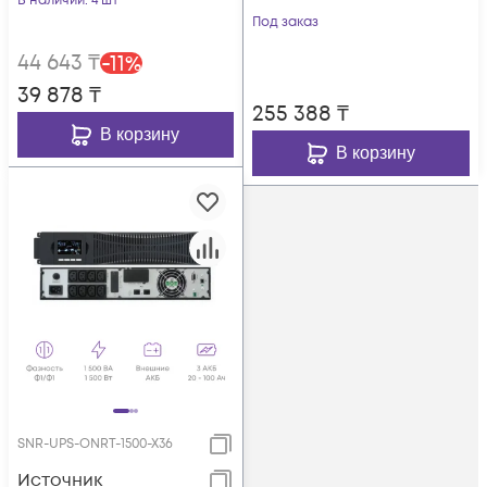
В наличии
: 4 шт
1500ВА/1500Вт (PF-
Под заказ
1.0), 1ф:1ф (220-240В),
44 643
₸
-
11
%
36В (DC), без АКБ
39 878
₸
(ток заряда 12А)
255 388
₸
В корзину
В корзину
SNR-UPS-ONRT-1500-X36
Источник