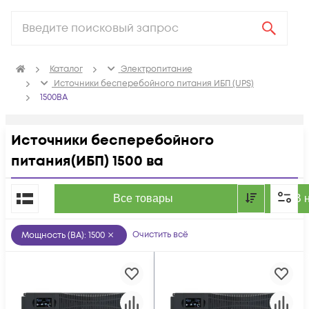
Каталог
Электропитание
Источники бесперебойного питания ИБП (UPS)
1500ВА
Источники бесперебойного
питания(ИБП) 1500 ва
По популярности
Все товары
В 
Очистить всё
Мощность (ВА)
:
1500