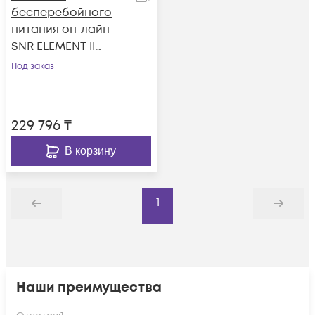
бесперебойного
питания он-лайн
SNR ELEMENT II
1500ВА/1500Вт (PF-
Под заказ
1.0), 1ф:1ф (220-240В),
36В (DC), без АКБ
(ток заряда 6А)
229 796
₸
В корзину
1
Назад
Дальше
Наши преимущества