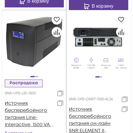
В корзину
В корзину
Распродажа
SNR-UPS-LID-1500
SNR-UPS-ONRT-1500-XL36
Источник
Источник
бесперебойного
бесперебойного
питания Line-
питания он-лайн
Interactive, 1500 VA,
SNR ELEMENT II
настольный