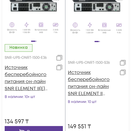
Новинка
SNR-UPS-ONRT-1500-E36
SNR-UPS-ONRT-1500-S36
Источник
Источник
бесперебойного
бесперебойного
питания он-лайн
питания он-лайн
SNR ELEMENT II(E)
SNR ELEMENT II
1500ВА/1350Вт, 1ф:1ф
В наличии
: 10+ шт
1500ВА/1500Вт (PF-
(208-240В), 36В (DC)
В наличии
: 10 шт
1.0), 1ф:1ф (220-240В),
(3x7Ач)
36В (DC) (3x9Ач)
134 597
₸
149 551
₸