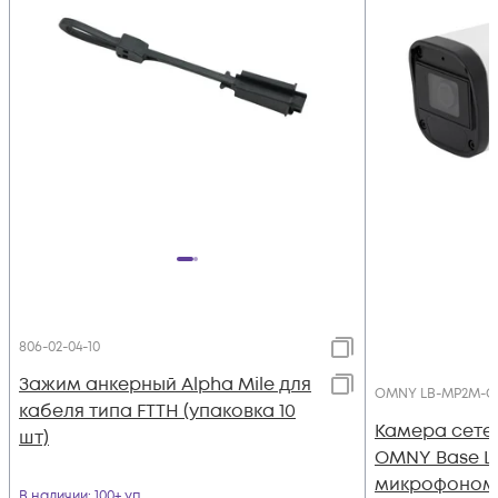
806-02-04-10
Зажим анкерный Alpha Mile для
OMNY LB-MP2M-C
кабеля типа FTTH (упаковка 10
Камера сете
шт)
OMNY Base L
микрофоном,
В наличии
: 100+ уп